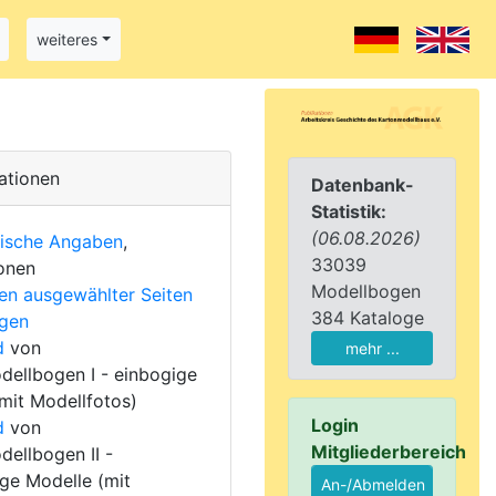
weiteres
ationen
Datenbank-
Statistik:
(06.08.2026)
fische Angaben
,
33039
onen
Modellbogen
en ausgewählter Seiten
384 Kataloge
gen
d
von
mehr ...
ellbogen I - einbogige
mit Modellfotos)
Login
d
von
Mitgliederbereich
ellbogen II -
ge Modelle (mit