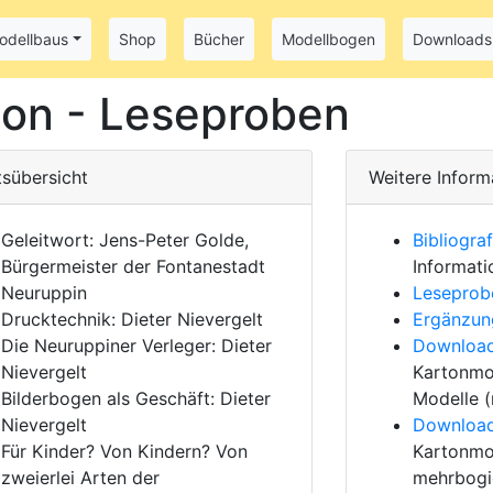
odellbaus
Shop
Bücher
Modellbogen
Downloads
ion - Leseproben
tsübersicht
Weitere Inform
Geleitwort: Jens-Peter Golde,
Bibliogra
Bürgermeister der Fontanestadt
Informati
Neuruppin
Leseprob
Drucktechnik: Dieter Nievergelt
Ergänzun
Die Neuruppiner Verleger: Dieter
Downloa
Nievergelt
Kartonmod
Bilderbogen als Geschäft: Dieter
Modelle (
Nievergelt
Downloa
Für Kinder? Von Kindern? Von
Kartonmod
zweierlei Arten der
mehrbogi