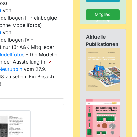
os)
d
von
Mitglied
ellbogen III - einbogige
werden
ohne Modellfotos)
d
von
Aktuelle
dellbogen IV -
Publikationen
nur für AGK-Mitglieder
odellfotos
- Die Modelle
 in der Ausstellung im
euruppin
vom 27.9. -
18 zu sehen. Ein Besuch
!