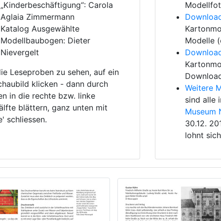
„Kinderbeschäftigung“: Carola
Modellfot
Aglaia Zimmermann
Downloa
Katalog Ausgewählte
Kartonmod
Modellbaubogen: Dieter
Modelle (
Nievergelt
Downloa
Kartonmo
ie Leseproben zu sehen, auf ein
Download 
chaubild klicken - dann durch
Weitere M
en in die rechte bzw. linke
sind alle
älfte blättern, ganz unten mit
Museum N
e' schliessen.
30.12. 20
lohnt sich