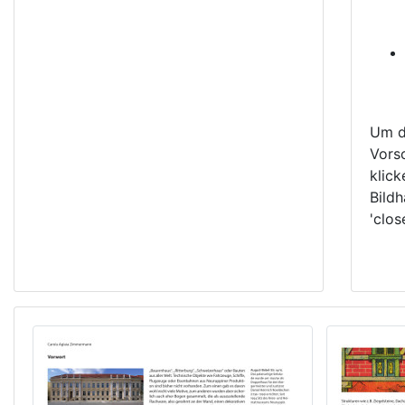
Um d
Vors
klick
Bildh
'clos