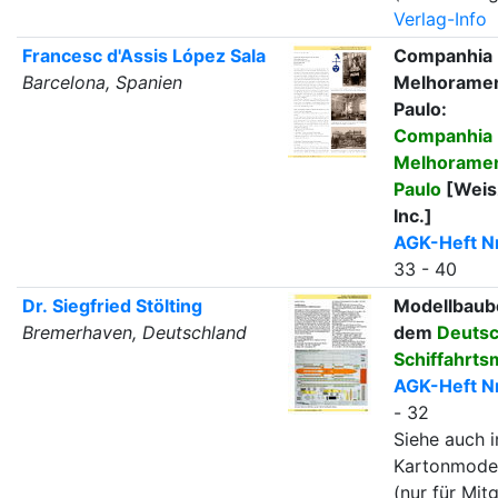
Verlag-Info
Francesc d'Assis López Sala
Companhia
Barcelona, Spanien
Melhoramen
Paulo:
Companhia
Melhoramen
Paulo
[Weis
Inc.]
AGK-Heft Nr
33 - 40
Dr. Siegfried Stölting
Modellbaub
Bremerhaven, Deutschland
dem
Deuts
Schiffahrt
AGK-Heft Nr
- 32
Siehe auch i
Kartonmode
(nur für Mitg