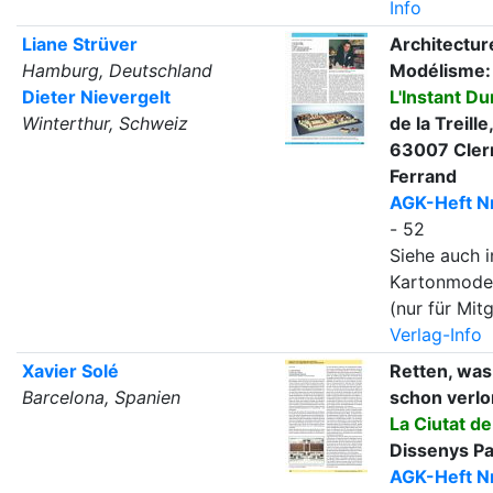
Info
Liane Strüver
Architectur
Hamburg, Deutschland
Modélisme:
Dieter Nievergelt
L'Instant Du
Winterthur, Schweiz
de la Treille
63007 Cler
Ferrand
AGK-Heft Nr
- 52
Siehe auch i
Kartonmode
(nur für Mitg
Verlag-Info
Xavier Solé
Retten, was
Barcelona, Spanien
schon verlor
La Ciutat d
Dissenys Pa
AGK-Heft Nr