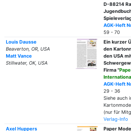
D-88214 Ra
Jugendbuch
Spieleverla
AGK-Heft Nr
59 - 70
Louis Dausse
Ein kurzer 
Beaverton, OR, USA
den Kartonm
Matt Vance
den USA mi
Stillwater, OK, USA
Schwergewi
Firma "
Pape
Internationa
AGK-Heft Nr
29 - 36
Siehe auch i
Kartonmode
(nur für Mitg
Verlag-Info
Axel Huppers
Paper Mode