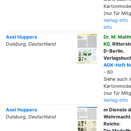
Kartonmode
(nur für Mitg
Verlag-Info
Info
Axel Huppers
Dr. M. Matt
Duisburg, Deutschland
KG
, Ritters
D-Berlin.
Verlagsbuc
AGK-Heft Nr
- 60
Siehe auch i
Kartonmode
(nur für Mitg
Verlag-Info
Axel Huppers
m Dienste d
Duisburg, Deutschland
Wehrmacht 
Reichs:
Die Modell