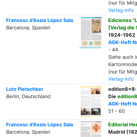
(nur für Mitg
Verlag-Info
Francesc d'Assis López Sala
Ediciones "L
Barcelona, Spanien
[Verlag die
1924-1962
AGK-Heft Nr
- 44
Siehe auch i
Kartonmode
(nur für Mitg
Verlag-Info
Lutz Pietschker
edition8x8:
Berlin, Deutschland
Die
edition
AGK-Heft Nr
51 - 60
Francesc d'Assis López Sala
Editorial H
Barcelona, Spanien
Madrid (18