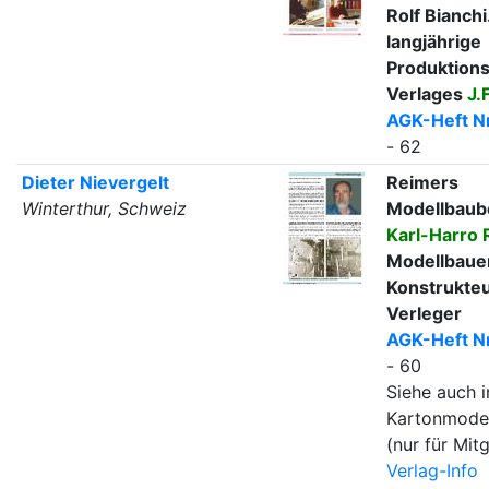
Rolf Bianchi
langjährige
Produktions
Verlages
J.
AGK-Heft Nr
- 62
Dieter Nievergelt
Reimers
Winterthur, Schweiz
Modellbaub
Karl-Harro 
Modellbauer
Konstrukte
Verleger
AGK-Heft Nr
- 60
Siehe auch i
Kartonmode
(nur für Mitg
Verlag-Info