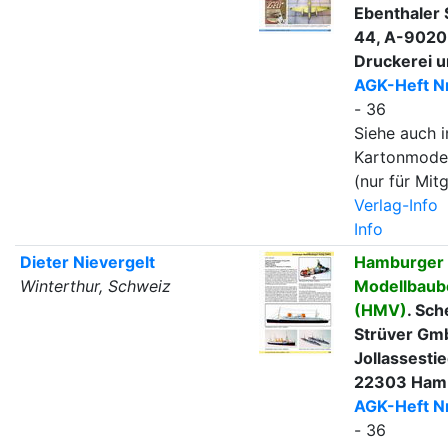
Ebenthaler 
44, A-9020 
Druckerei u
AGK-Heft Nr
- 36
Siehe auch i
Kartonmode
(nur für Mitg
Verlag-Info
Info
Dieter Nievergelt
Hamburger
Winterthur, Schweiz
Modellbaub
(HMV)
. Sch
Strüver Gm
Jollassesti
22303 Ham
AGK-Heft Nr
- 36