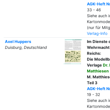
AGK-Heft Nr
33 - 46
Siehe auch i
Kartonmode
(nur für Mitg
Verlag-Info
Axel Huppers
Im Dienste 
Duisburg, Deutschland
Wehrmacht 
Reichs:
Die Modell
Verlage
Dr.
Matthiesen 
M. Matthies
Teil 3
AGK-Heft Nr
19 - 32
Siehe auch i
Kartonmode