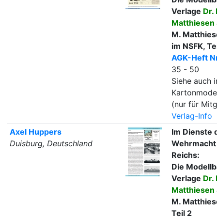
Verlage
Dr.
Matthiesen 
M. Matthies
im NSFK, Tei
AGK-Heft Nr
35 - 50
Siehe auch i
Kartonmode
(nur für Mitg
Verlag-Info
Axel Huppers
Im Dienste 
Duisburg, Deutschland
Wehrmacht 
Reichs:
Die Modell
Verlage
Dr.
Matthiesen 
M. Matthies
Teil 2