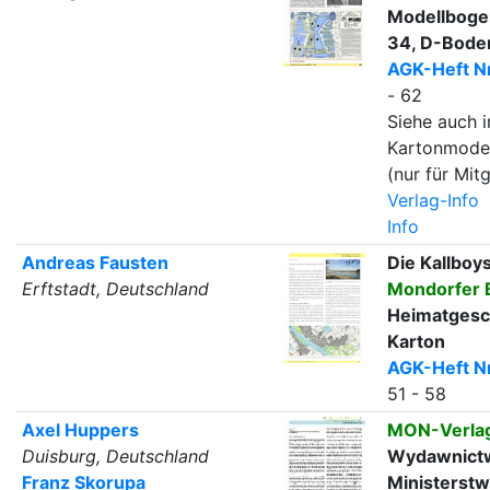
Modellbogen
34, D-Bode
AGK-Heft Nr
- 62
Siehe auch i
Kartonmode
(nur für Mitg
Verlag-Info
Info
Andreas Fausten
Die Kallboy
Erftstadt, Deutschland
Mondorfer 
Heimatgesch
Karton
AGK-Heft Nr
51 - 58
Axel Huppers
MON-Verla
Duisburg, Deutschland
Wydawnict
Franz Skorupa
Ministerst