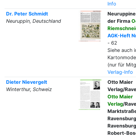
Info
Dr. Peter Schmidt
Neuruppine
Neuruppin, Deutschland
der Firma
O
Riemschnei
AGK-Heft Nr
- 62
Siehe auch i
Kartonmode
(nur für Mitg
Verlag-Info
Dieter Nievergelt
Otto Maier
Winterthur, Schweiz
Verlag/Rav
Otto Maier
Verlag
/Rav
Marktstraße
Ravensburg
Ravensburg
Robert-Bosc