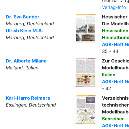
(nur für Mitg
Verlag-Info
Dr. Eva Bender
Hessischer
Marburg, Deutschland
Die Modell
Ulrich Klein M.A.
Hessischen
Marburg, Deutschland
Heimatbun
AGK-Heft Nr
35 - 44
Dr. Alberto Milano
Zur Geschic
Mailand, Italien
Modellbaub
Italien
AGK-Heft Nr
- 42
Karl-Harro Reimers
Verzeichnis
Esslingen, Deutschland
technische
Modellbaub
Schreiber
AGK-Heft Nr