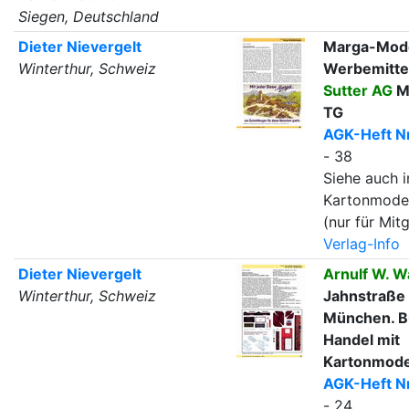
Siegen, Deutschland
Dieter Nievergelt
Marga-Mode
Winterthur, Schweiz
Werbemitte
Sutter AG
M
TG
AGK-Heft Nr
- 38
Siehe auch i
Kartonmode
(nur für Mitg
Verlag-Info
Dieter Nievergelt
Arnulf W. 
Winterthur, Schweiz
Jahnstraße
München. B
Handel mit
Kartonmodel
AGK-Heft Nr
- 24