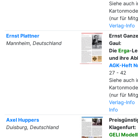
Siehe auch i
Kartonmode
(nur für Mitg
Verlag-Info
Ernst Plattner
Ernst Ganze
Mannheim, Deutschland
Gaul:
Die
Erga
-Le
und ihre A
AGK-Heft Nr
27 - 42
Siehe auch i
Kartonmode
(nur für Mitg
Verlag-Info
Info
Axel Huppers
Preisgünsti
Duisburg, Deutschland
Klagenfurt:
GELI Model