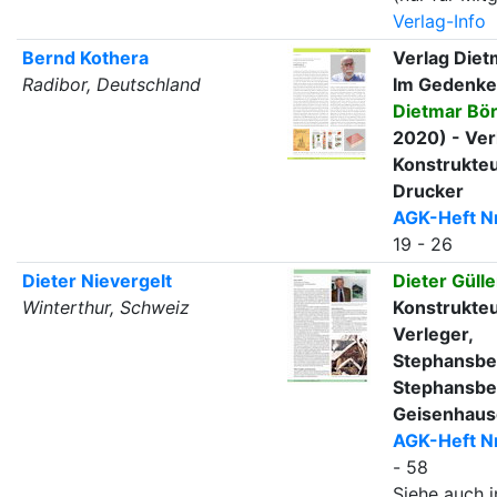
Verlag-Info
Bernd Kothera
Verlag Diet
Radibor, Deutschland
Im Gedenken
Dietmar Bö
2020) - Ver
Konstrukte
Drucker
AGK-Heft Nr
19 - 26
Dieter Nievergelt
Dieter Gülle
Winterthur, Schweiz
Konstrukte
Verleger,
Stephansbe
Stephansbe
Geisenhaus
AGK-Heft Nr
- 58
Siehe auch i