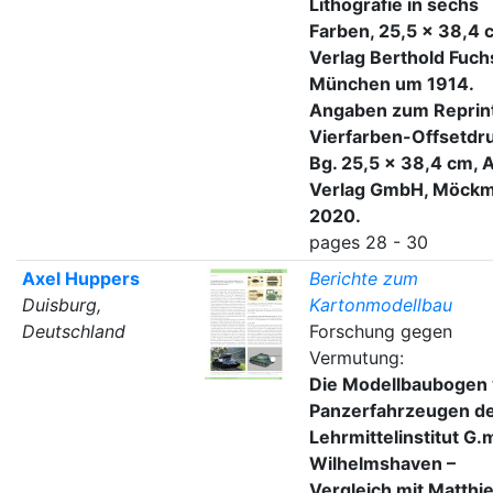
Lithografie in sechs
Farben, 25,5 × 38,4 
Verlag Berthold Fuch
München um 1914.
Angaben zum Reprint
Vierfarben-Offsetdru
Bg. 25,5 x 38,4 cm, 
Verlag GmbH, Möckm
2020.
pages 28 - 30
Axel Huppers
Berichte zum
Duisburg,
Kartonmodellbau
Deutschland
Forschung gegen
Vermutung:
Die Modellbaubogen
Panzerfahrzeugen d
Lehrmittelinstitut G.
Wilhelmshaven –
Vergleich mit Matthi