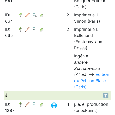
641
Bouquet Editeur
(Paris)
ID:
2
Imprimerie J.
664
Simon (Paris)
ID:
2
Imprimerie L.
665
Bellenand
(Fontenay-aux-
Roses)
Ingénia
andere
Schreibweise
(Alias):
⟶
Édition
du Pélican Blanc
(Paris)
J
ID:
1
j. e. e. production
1287
(unbekannt)