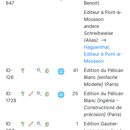
647
Benoit)
Editeur à Pont-à-
Mousson
andere
Schreibweise
(Alias):
⟶
Haguenthal,
Editeur à Pont-à-
Mousson
ID:
41
Édition du Pélican
126
Blanc
[einfache
Modelle]
(Paris)
ID:
25
Édition du Pélican
1728
Blanc
[Ingénia -
Constructions de
précision]
(Paris)
ID:
1
Edition Gautier-