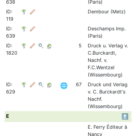
638
(Paris)
ID:
Dembour (Metz)
119
ID:
Deschamps Imp.
639
(Paris)
ID:
5
Druck u. Verlag v.
1820
C.Burckardt,
Nachf. v.
F.C.Wentzel
(Wissembourg)
ID:
67
Druck und Verlag
629
v. C. Burckardt's
Nachf.
(Wissembourg)
E
E. Ferry Éditeur à
Nancy