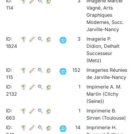
ID:
3
Imagerie Marcel
114
Vagné, Arts
Graphiques
Modernes, Succ.
Jarville-Nancy
ID:
3
Imagerie P.
1824
Didion, Delhalt
Successeur
(Metz)
ID:
152
Imageries Réunies
115
de Jarville-Nancy
ID:
1
Impimerie A. M.
2132
Martin (Clichy
(Seine))
ID:
1
Imprimerie B.
663
Sirven (Toulouse)
ID:
14
Imprimerie H.