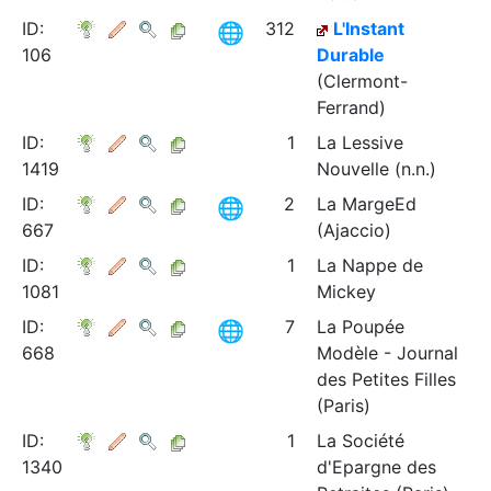
ID:
312
L'Instant
106
Durable
(Clermont-
Ferrand)
ID:
1
La Lessive
1419
Nouvelle (n.n.)
ID:
2
La MargeEd
667
(Ajaccio)
ID:
1
La Nappe de
1081
Mickey
ID:
7
La Poupée
668
Modèle - Journal
des Petites Filles
(Paris)
ID:
1
La Société
1340
d'Epargne des