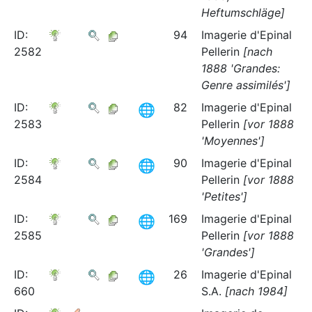
Heftumschläge]
ID:
94
Imagerie d'Epinal
2582
Pellerin
[nach
1888 'Grandes:
Genre assimilés']
ID:
82
Imagerie d'Epinal
2583
Pellerin
[vor 1888
'Moyennes']
ID:
90
Imagerie d'Epinal
2584
Pellerin
[vor 1888
'Petites']
ID:
169
Imagerie d'Epinal
2585
Pellerin
[vor 1888
'Grandes']
ID:
26
Imagerie d'Epinal
660
S.A.
[nach 1984]