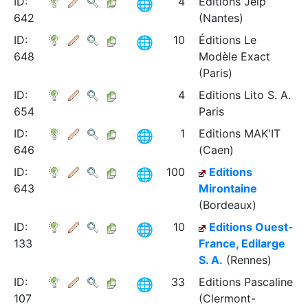
ID:
4
Editions Jelp
642
(Nantes)
ID:
10
Éditions Le
648
Modèle Exact
(Paris)
ID:
4
Editions Lito S. A.
654
Paris
ID:
1
Editions MAK'IT
646
(Caen)
ID:
100
Editions
643
Mirontaine
(Bordeaux)
ID:
10
Editions Ouest-
133
France, Edilarge
S. A.
(Rennes)
ID:
33
Editions Pascaline
107
(Clermont-