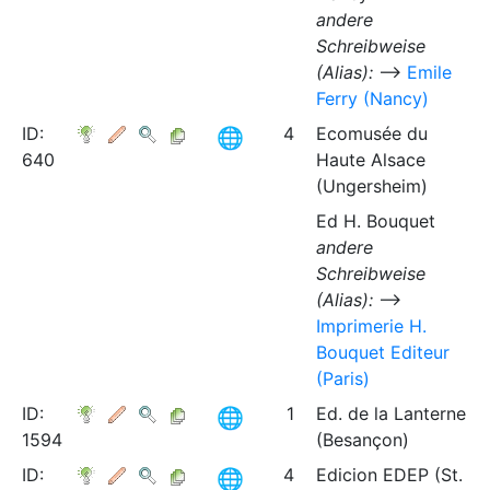
andere
Schreibweise
(Alias):
⟶
Emile
Ferry (Nancy)
ID:
4
Ecomusée du
640
Haute Alsace
(Ungersheim)
Ed H. Bouquet
andere
Schreibweise
(Alias):
⟶
Imprimerie H.
Bouquet Editeur
(Paris)
ID:
1
Ed. de la Lanterne
1594
(Besançon)
ID:
4
Edicion EDEP (St.