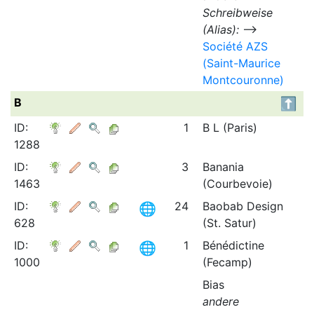
Schreibweise
(Alias):
⟶
Société AZS
(Saint-Maurice
Montcouronne)
B
ID:
1
B L (Paris)
1288
ID:
3
Banania
1463
(Courbevoie)
ID:
24
Baobab Design
628
(St. Satur)
ID:
1
Bénédictine
1000
(Fecamp)
Bias
andere