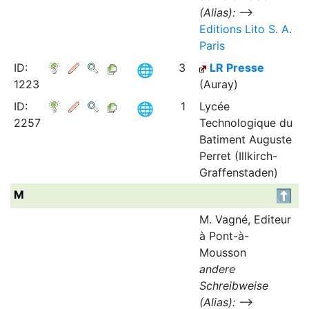
(Alias):
⟶
Editions Lito S. A.
Paris
ID:
3
LR Presse
1223
(Auray)
ID:
1
Lycée
2257
Technologique du
Batiment Auguste
Perret (Illkirch-
Graffenstaden)
M
M. Vagné, Editeur
à Pont-à-
Mousson
andere
Schreibweise
(Alias):
⟶