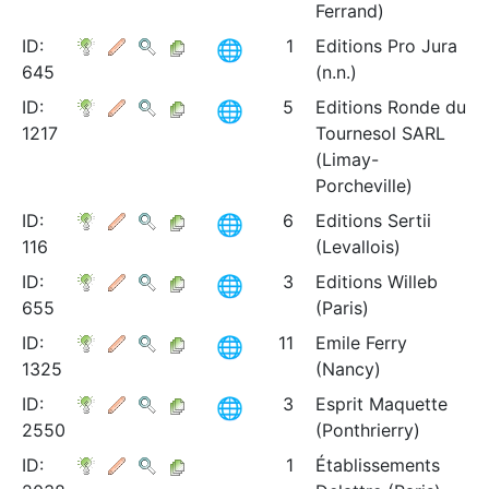
Ferrand)
ID:
1
Editions Pro Jura
645
(n.n.)
ID:
5
Editions Ronde du
1217
Tournesol SARL
(Limay-
Porcheville)
ID:
6
Editions Sertii
116
(Levallois)
ID:
3
Editions Willeb
655
(Paris)
ID:
11
Emile Ferry
1325
(Nancy)
ID:
3
Esprit Maquette
2550
(Ponthrierry)
ID:
1
Établissements