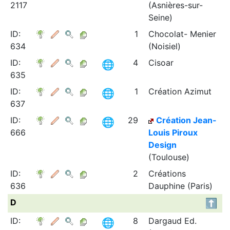
2117
(Asnières-sur-
Seine)
ID:
1
Chocolat- Menier
634
(Noisiel)
ID:
4
Cisoar
635
ID:
1
Création Azimut
637
ID:
29
Création Jean-
666
Louis Piroux
Design
(Toulouse)
ID:
2
Créations
636
Dauphine (Paris)
D
ID:
8
Dargaud Ed.