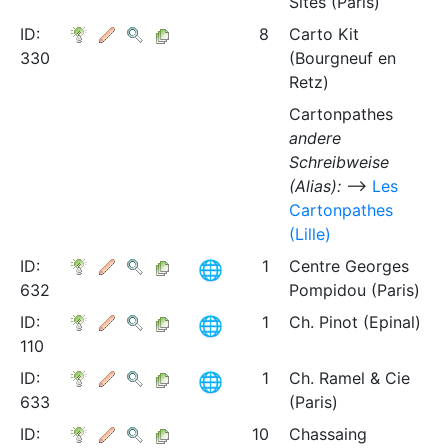
Sites (Paris)
ID:
8
Carto Kit
330
(Bourgneuf en
Retz)
Cartonpathes
andere
Schreibweise
(Alias):
⟶
Les
Cartonpathes
(Lille)
ID:
1
Centre Georges
632
Pompidou (Paris)
ID:
1
Ch. Pinot (Epinal)
110
ID:
1
Ch. Ramel & Cie
633
(Paris)
ID:
10
Chassaing