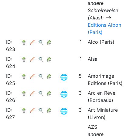
andere
Schreibweise
(Alias):
⟶
Editions Albon
(Paris)
ID:
1
Alco (Paris)
623
ID:
1
Alsa
624
ID:
5
Amorimage
625
Editions (Paris)
ID:
3
Arc en Rêve
626
(Bordeaux)
ID:
3
Art Miniature
627
(Livron)
AZS
andere