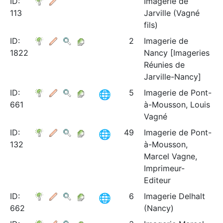
ID:
Imagerie de
113
Jarville (Vagné
fils)
ID:
2
Imagerie de
1822
Nancy [Imageries
Réunies de
Jarville-Nancy]
ID:
5
Imagerie de Pont-
661
à-Mousson, Louis
Vagné
ID:
49
Imagerie de Pont-
132
à-Mousson,
Marcel Vagne,
Imprimeur-
Editeur
ID:
6
Imagerie Delhalt
662
(Nancy)