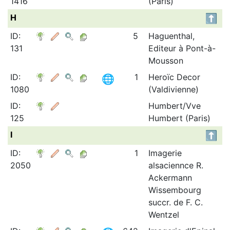
1416
(Paris)
H
ID:
5
Haguenthal,
131
Editeur à Pont-à-
Mousson
ID:
1
Heroïc Decor
1080
(Valdivienne)
ID:
Humbert/Vve
125
Humbert (Paris)
I
ID:
1
Imagerie
2050
alsaciennce R.
Ackermann
Wissembourg
succr. de F. C.
Wentzel