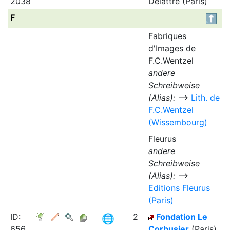
2038
Delattre (Paris)
F
Fabriques
d'Images de
F.C.Wentzel
andere
Schreibweise
(Alias):
⟶
Lith. de
F.C.Wentzel
(Wissembourg)
Fleurus
andere
Schreibweise
(Alias):
⟶
Editions Fleurus
(Paris)
ID:
2
Fondation Le
656
Corbusier
(Paris)