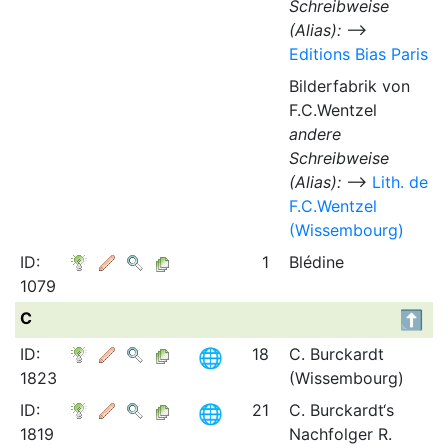
Schreibweise
(Alias):
⟶
Editions Bias Paris
Bilderfabrik von
F.C.Wentzel
andere
Schreibweise
(Alias):
⟶
Lith. de
F.C.Wentzel
(Wissembourg)
ID:
1
Blédine
1079
C
ID:
18
C. Burckardt
1823
(Wissembourg)
ID:
21
C. Burckardt‘s
1819
Nachfolger R.