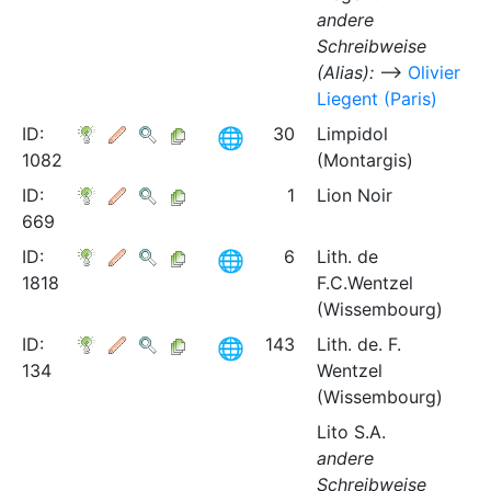
andere
Schreibweise
(Alias):
⟶
Olivier
Liegent (Paris)
ID:
30
Limpidol
1082
(Montargis)
ID:
1
Lion Noir
669
ID:
6
Lith. de
1818
F.C.Wentzel
(Wissembourg)
ID:
143
Lith. de. F.
134
Wentzel
(Wissembourg)
Lito S.A.
andere
Schreibweise