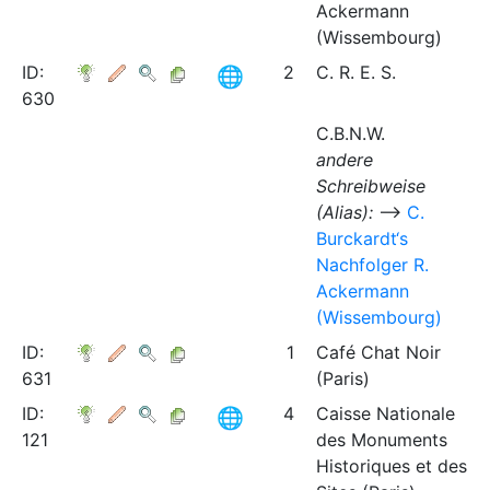
Ackermann
(Wissembourg)
ID:
2
C. R. E. S.
630
C.B.N.W.
andere
Schreibweise
(Alias):
⟶
C.
Burckardt‘s
Nachfolger R.
Ackermann
(Wissembourg)
ID:
1
Café Chat Noir
631
(Paris)
ID:
4
Caisse Nationale
121
des Monuments
Historiques et des