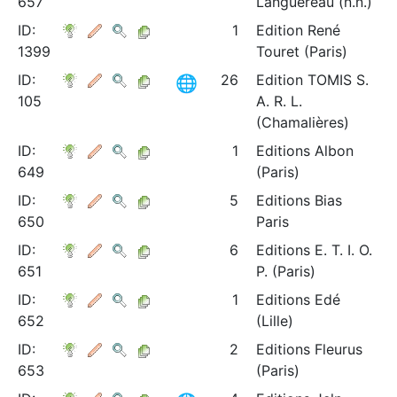
657
Languereau (n.n.)
ID:
1
Edition René
1399
Touret (Paris)
ID:
26
Edition TOMIS S.
105
A. R. L.
(Chamalières)
ID:
1
Editions Albon
649
(Paris)
ID:
5
Editions Bias
650
Paris
ID:
6
Editions E. T. I. O.
651
P. (Paris)
ID:
1
Editions Edé
652
(Lille)
ID:
2
Editions Fleurus
653
(Paris)