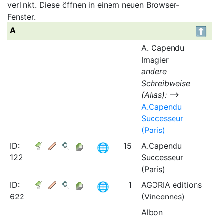
verlinkt. Diese öffnen in einem neuen Browser-
Fenster.
A
A. Capendu
Imagier
andere
Schreibweise
(Alias):
⟶
A.Capendu
Successeur
(Paris)
ID:
15
A.Capendu
122
Successeur
(Paris)
ID:
1
AGORIA editions
622
(Vincennes)
Albon