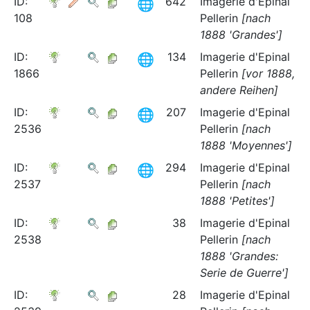
ID:
642
Imagerie d'Epinal
108
Pellerin
[nach
1888 'Grandes']
ID:
134
Imagerie d'Epinal
1866
Pellerin
[vor 1888,
andere Reihen]
ID:
207
Imagerie d'Epinal
2536
Pellerin
[nach
1888 'Moyennes']
ID:
294
Imagerie d'Epinal
2537
Pellerin
[nach
1888 'Petites']
ID:
38
Imagerie d'Epinal
2538
Pellerin
[nach
1888 'Grandes:
Serie de Guerre']
ID:
28
Imagerie d'Epinal