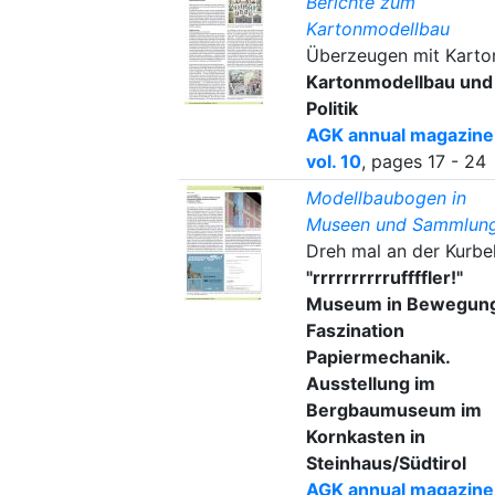
Berichte zum
Kartonmodellbau
Überzeugen mit Karto
Kartonmodellbau und
Politik
AGK annual magazine
vol. 10
, pages 17 - 24
Modellbaubogen in
Museen und Sammlun
Dreh mal an der Kurbel
"rrrrrrrrrruffffler!"
Museum in Bewegung
Faszination
Papiermechanik.
Ausstellung im
Bergbaumuseum im
Kornkasten in
Steinhaus/Südtirol
AGK annual magazine