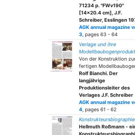
71234 p. "FWv190"
[14x20.4 cm], J.F.
Schreiber, Esslingen 1
AGK annual magazine vo
3
, pages 63 - 64
Verlage und ihre
Modellbaubogenprodukt
Von der Konstruktion z
fertigen Modellbauboge
Rolf Bianchi. Der
langjährige
Produktionsleiter des
Verlages J.F. Schreiber
AGK annual magazine vo
4
, pages 61 - 62
Konstrukteursbiographie
Hellmuth Roßmann - ei
Konstrukteursbiograph