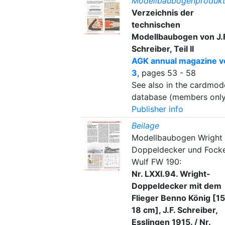
Modellbaubogenprodukt
Verzeichnis der
technischen
Modellbaubogen von J.F
Schreiber, Teil II
AGK annual magazine vo
3
, pages 53 - 58
See also in the cardmod
database (members only
Publisher info
Beilage
Modellbaubogen Wright
Doppeldecker und Fock
Wulf FW 190:
Nr. LXXI.94. Wright-
Doppeldecker mit dem
Flieger Benno König [15
18 cm], J.F. Schreiber,
Esslingen 1915. / Nr.