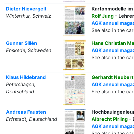
Dieter Nievergelt
Kartonmodelle im 
Winterthur, Schweiz
Rolf Jung
- Lehrer
AGK annual magazi
See also in the c
Gunnar Sillén
Hans Christian M
Enskede, Schweden
AGK annual magazi
See also in the c
Klaus Hildebrand
Gerhardt Neubert 
Petershagen,
AGK annual magazi
Deutschland
See also in the c
Andreas Fausten
Hochbauingenieur
Erftstadt, Deutschland
Albrecht Pirling
– 
AGK annual magazi
See also in the c