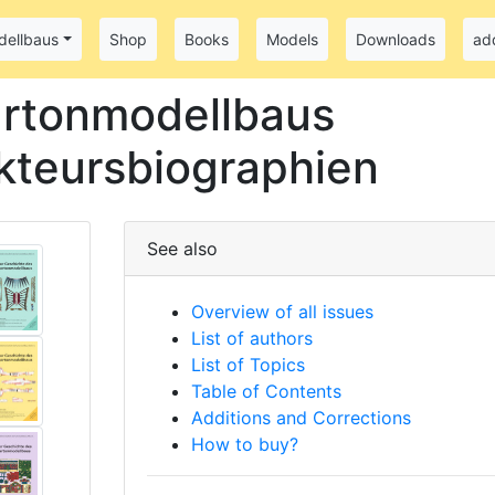
dellbaus
Shop
Books
Models
Downloads
add
artonmodellbaus
ukteursbiographien
See also
Overview of all issues
List of authors
List of Topics
Table of Contents
Additions and Corrections
How to buy?