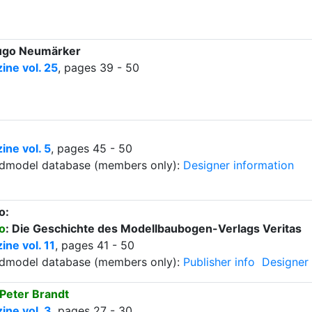
Hugo Neumärker
ne vol. 25
, pages 39 - 50
ne vol. 5
, pages 45 - 50
ardmodel database (members only):
Designer information
o:
o
: Die Geschichte des Modellbaubogen-Verlags Veritas
ne vol. 11
, pages 41 - 50
ardmodel database (members only):
Publisher info
Designer 
Peter Brandt
ne vol. 3
, pages 27 - 30