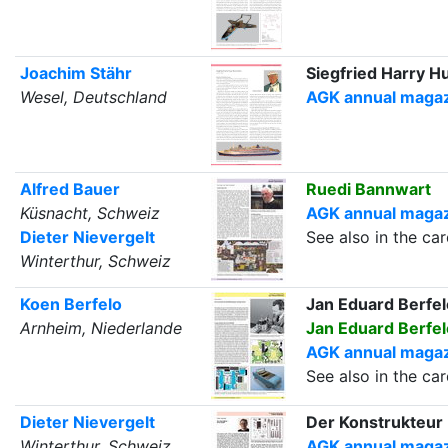
Joachim Stähr
Siegfried Harry 
Wesel, Deutschland
AGK annual magazi
Alfred Bauer
Ruedi Bannwart
Küsnacht, Schweiz
AGK annual magazi
Dieter Nievergelt
See also in the c
Winterthur, Schweiz
Koen Berfelo
Jan Eduard Berfel
Arnheim, Niederlande
Jan Eduard Berfel
AGK annual magazi
See also in the c
Dieter Nievergelt
Der Konstrukteur
Winterthur, Schweiz
AGK annual magazi