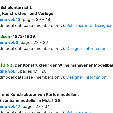
Schulunterricht:
, Konstrukteur und Verleger
ne vol. 13
, pages 39 - 48
ardmodel database (members only):
Publisher info
Designer 
adsen
(1872-1939)
ne vol. 2
, pages 23 - 26
ardmodel database (members only):
Designer information
(G.N.)
. Der Konstrukteur der Wilhelmshavener Modellb
ne vol. 1
, pages 17 - 20
ardmodel database (members only):
Designer information
 und Konstrukteur von Kartonmodellen:
Eisenbahnmodelle im Mst. 1:38
ne vol. 17
, pages 27 - 34
ardmodel database (members only):
Publisher info