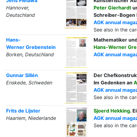
Jens Pielawa
Künstlerischer Au
Hannover,
Peter Gierhardt
un
Deutschland
Schreiber-Bogen 
AGK annual magazi
See also in the c
Hans-
Mathematiker und
Werner Grebenstein
Hans-Werner Gre
Borken, Deutschland
AGK annual magaz
Gunnar Sillén
Der Chefkonstruk
Enskede, Schweden
Im Gedenken an
A
AGK annual magazi
See also in the c
Frits de Lijster
Sjoerd Hekking
. 
Haarlem, Niederlande
AGK annual magazi
See also in the c