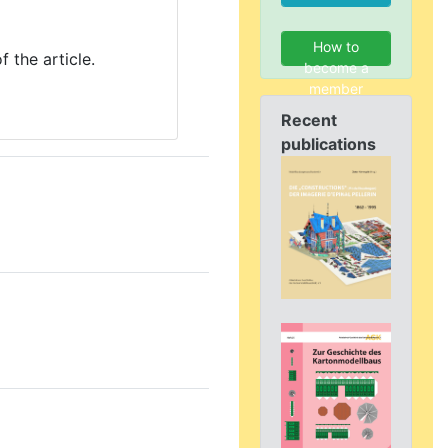
How to
f the article.
become a
member
Recent
publications