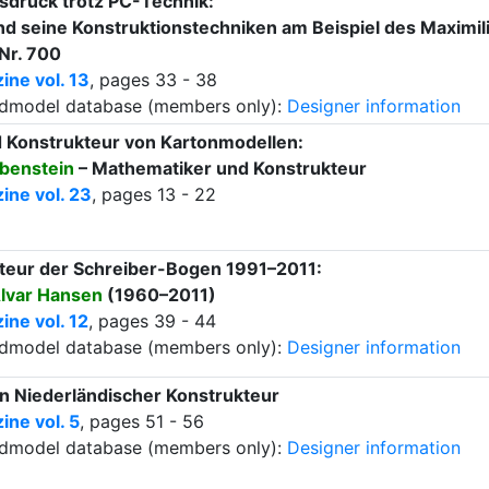
sdruck trotz PC-Technik:
d seine Konstruktionstechniken am Beispiel des Maximi
Nr. 700
ne vol. 13
, pages 33 - 38
ardmodel database (members only):
Designer information
 Konstrukteur von Kartonmodellen:
benstein
– Mathematiker und Konstrukteur
ine vol. 23
, pages 13 - 22
teur der Schreiber-Bogen 1991–2011:
lvar Hansen
(1960–2011)
ne vol. 12
, pages 39 - 44
ardmodel database (members only):
Designer information
Ein Niederländischer Konstrukteur
ne vol. 5
, pages 51 - 56
ardmodel database (members only):
Designer information