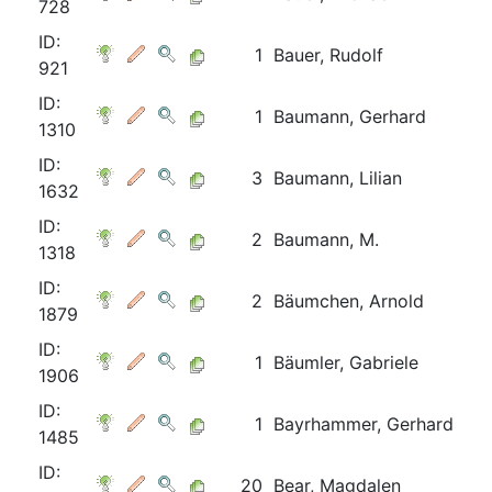
728
ID:
1
Bauer, Rudolf
921
ID:
1
Baumann, Gerhard
1310
ID:
3
Baumann, Lilian
1632
ID:
2
Baumann, M.
1318
ID:
2
Bäumchen, Arnold
1879
ID:
1
Bäumler, Gabriele
1906
ID:
1
Bayrhammer, Gerhard
1485
ID:
20
Bear, Magdalen