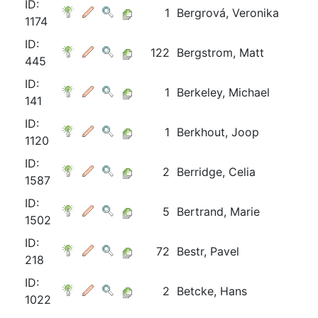
ID:
1
Bergrová, Veronika
1174
ID:
122
Bergstrom, Matt
445
ID:
1
Berkeley, Michael
141
ID:
1
Berkhout, Joop
1120
ID:
2
Berridge, Celia
1587
ID:
5
Bertrand, Marie
1502
ID:
72
Bestr, Pavel
218
ID:
2
Betcke, Hans
1022