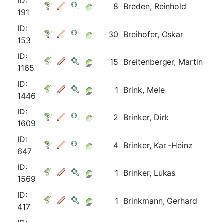
ID:
8
Breden, Reinhold
191
ID:
30
Breihofer, Oskar
153
ID:
15
Breitenberger, Martin
1165
ID:
1
Brink, Mele
1446
ID:
2
Brinker, Dirk
1609
ID:
4
Brinker, Karl-Heinz
647
ID:
1
Brinker, Lukas
1569
ID:
1
Brinkmann, Gerhard
417