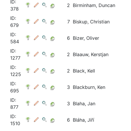
ID:
2
Birminham, Duncan
378
ID:
7
Biskup, Christian
679
ID:
6
Bizer, Oliver
584
ID:
2
Blaauw, Kerstjan
1277
ID:
2
Black, Kell
1225
ID:
3
Blackburn, Ken
695
ID:
3
Blaha, Jan
877
ID:
6
Bláha, Jiří
1510