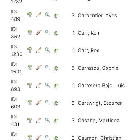
1782
ID:
3
Carpentier, Yves
489
ID:
1
Carr, Ken
852
ID:
1
Carr, Rex
1280
ID:
5
Carrasco, Sophie
1501
ID:
1
Carretero Bajo, Luis I.
893
ID:
6
Cartwrigt, Stephen
603
ID:
3
Casalta, Martinez
431
ID:
3
Caumon, Christian