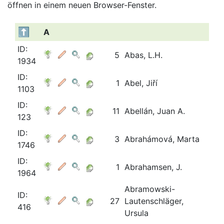
öffnen in einem neuen Browser-Fenster.
A
ID:
5
Abas, L.H.
1934
ID:
1
Abel, Jiří
1103
ID:
11
Abellán, Juan A.
123
ID:
3
Abrahámová, Marta
1746
ID:
1
Abrahamsen, J.
1964
Abramowski-
ID:
27
Lautenschläger,
416
Ursula