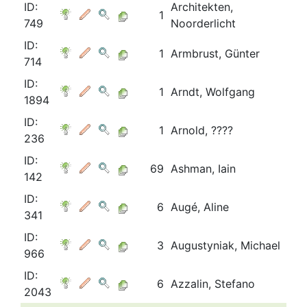
ID:
Architekten,
1
749
Noorderlicht
ID:
1
Armbrust, Günter
714
ID:
1
Arndt, Wolfgang
1894
ID:
1
Arnold, ????
236
ID:
69
Ashman, Iain
142
ID:
6
Augé, Aline
341
ID:
3
Augustyniak, Michael
966
ID:
6
Azzalin, Stefano
2043