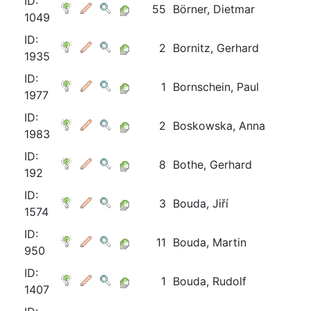
ID:
55
Börner, Dietmar
1049
ID:
2
Bornitz, Gerhard
1935
ID:
1
Bornschein, Paul
1977
ID:
2
Boskowska, Anna
1983
ID:
8
Bothe, Gerhard
192
ID:
3
Bouda, Jiří
1574
ID:
11
Bouda, Martin
950
ID:
1
Bouda, Rudolf
1407