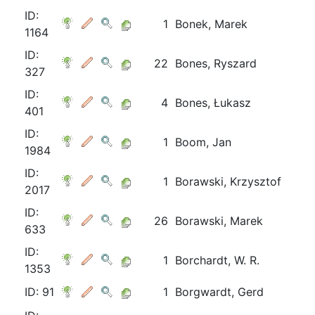
ID:
1
Bonek, Marek
1164
ID:
22
Bones, Ryszard
327
ID:
4
Bones, Łukasz
401
ID:
1
Boom, Jan
1984
ID:
1
Borawski, Krzysztof
2017
ID:
26
Borawski, Marek
633
ID:
1
Borchardt, W. R.
1353
ID: 91
1
Borgwardt, Gerd