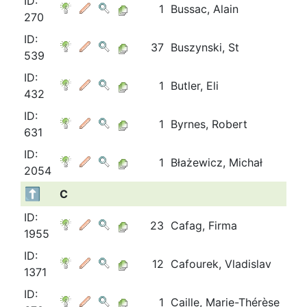
ID:
1
Bussac, Alain
270
ID:
37
Buszynski, St
539
ID:
1
Butler, Eli
432
ID:
1
Byrnes, Robert
631
ID:
1
Błażewicz, Michał
2054
C
ID:
23
Cafag, Firma
1955
ID:
12
Cafourek, Vladislav
1371
ID:
1
Caille, Marie-Thérèse