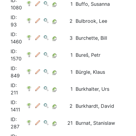
ID:
1
Buffo, Susanna
1080
ID:
2
Bulbrook, Lee
93
ID:
3
Burchette, Bill
1460
ID:
1
Bureš, Petr
1570
ID:
1
Bürgle, Klaus
849
ID:
1
Burkhalter, Urs
211
ID:
2
Burkhardt, David
1411
ID:
21
Burnat, Stanislaw
287