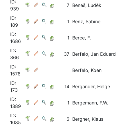
ID:
7
Beneš, Luděk
939
ID:
1
Benz, Sabine
189
ID:
1
Berce, F.
1686
ID:
37
Berfelo, Jan Eduard
366
ID:
Berfelo, Koen
1578
ID:
14
Bergander, Helge
173
ID:
1
Bergemann, F.W.
1389
ID:
6
Bergner, Klaus
1085