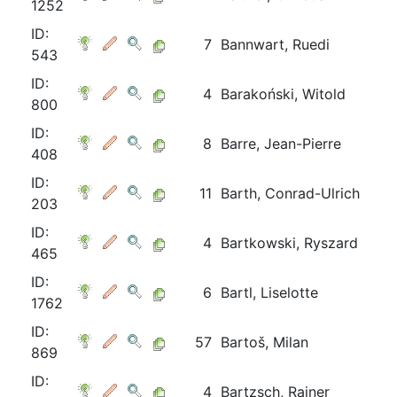
1252
ID:
7
Bannwart, Ruedi
543
ID:
4
Barakoński, Witold
800
ID:
8
Barre, Jean-Pierre
408
ID:
11
Barth, Conrad-Ulrich
203
ID:
4
Bartkowski, Ryszard
465
ID:
6
Bartl, Liselotte
1762
ID:
57
Bartoš, Milan
869
ID:
4
Bartzsch, Rainer