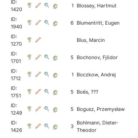
ID:
1
Blossey, Hartmut
1420
ID:
6
Blumentritt, Eugen
1940
ID:
Blus, Marcin
1270
ID:
5
Bochonov, Fjödor
1701
ID:
1
Boczkow, Andrej
1712
ID:
5
Boës, ???
1751
ID:
5
Bogusz, Przemysław
1249
ID:
Bohlmann, Dieter-
3
1426
Theodor