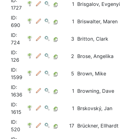
ID:
1
Brisgalov, Evgenyi
1727
ID:
1
Briswalter, Maren
690
ID:
3
Britton, Clark
724
ID:
2
Brose, Angelika
126
ID:
5
Brown, Mike
1599
ID:
1
Browning, Dave
1636
ID:
1
Brskovský, Jan
1615
ID:
17
Brückner, Ellhardt
520