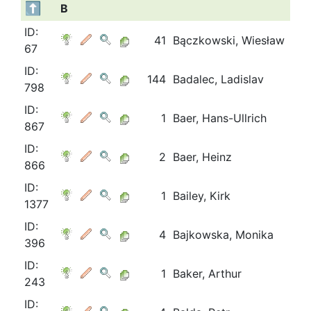
B
ID:
41
Bączkowski, Wiesław
67
ID:
144
Badalec, Ladislav
798
ID:
1
Baer, Hans-Ullrich
867
ID:
2
Baer, Heinz
866
ID:
1
Bailey, Kirk
1377
ID:
4
Bajkowska, Monika
396
ID:
1
Baker, Arthur
243
ID: