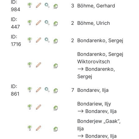
ID:
3
Böhme, Gerhard
984
ID:
2
Böhme, Ulrich
447
ID:
2
Bondarenko, Sergej
1716
Bondarenko, Sergej
Wiktorovitsch
⟶ Bondarenko,
Sergej
ID:
7
Bondarev, Ilja
861
Bondariew, Iljy
⟶ Bondarev, Ilja
Bonderjew „Gaak“,
Ilja
⟶ Bondarev, Ilja