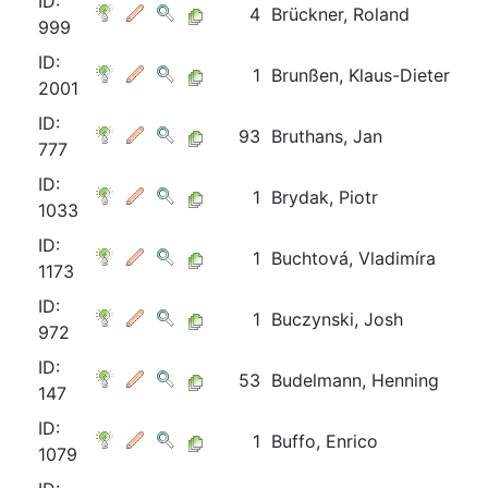
ID:
4
Brückner, Roland
999
ID:
1
Brunßen, Klaus-Dieter
2001
ID:
93
Bruthans, Jan
777
ID:
1
Brydak, Piotr
1033
ID:
1
Buchtová, Vladimíra
1173
ID:
1
Buczynski, Josh
972
ID:
53
Budelmann, Henning
147
ID:
1
Buffo, Enrico
1079