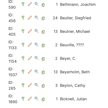
ID:
1
Bethmann, Joachim
590
ID:
24
Beutler, Siegfried
456
ID:
13
Beutner, Michael
405
ID:
2
Beuville, ????
1133
ID:
2
Beyer, C.
1154
ID:
13
Beyerholm, Beth
1507
ID:
3
Beylon, Cathy
265
ID:
1
Bicknell, Julian
1890