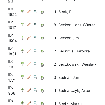
96
ID:
1
Beck, R.
1922
ID:
8
Becker, Hans-Günter
1017
ID:
1
Becker, Jim
1594
ID:
2
Béckova, Barbora
1831
ID:
2
Bęczkowski, Wieslaw
716
ID:
3
Bednář, Jan
1771
ID:
1
Bednarczyk, Artur
806
ID:
1
Beetz, Markus