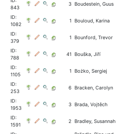
ID:
3
Boudestein, Guus
843
ID:
1
Bouloud, Karina
1082
ID:
1
Bounford, Trevor
379
ID:
41
Bouška, Jiří
788
ID:
1
Bożko, Sergiej
1105
ID:
6
Bracken, Carolyn
253
ID:
3
Brada, Vojtěch
1953
ID:
2
Bradley, Susannah
1591