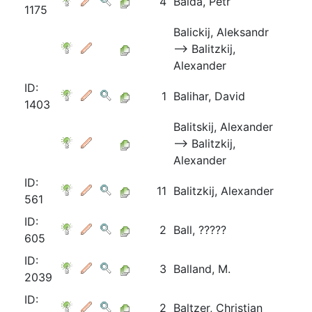
4
Balda, Petr
1175
Balickij, Aleksandr
⟶ Balitzkij,
Alexander
ID:
1
Balihar, David
1403
Balitskij, Alexander
⟶ Balitzkij,
Alexander
ID:
11
Balitzkij, Alexander
561
ID:
2
Ball, ?????
605
ID:
3
Balland, M.
2039
ID:
2
Baltzer, Christian