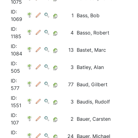
1075
ID:
1
Bass, Bob
1069
ID:
4
Basso, Robert
1185
ID:
13
Bastet, Marc
1084
ID:
3
Batley, Alan
505
ID:
77
Baud, Gilbert
577
ID:
3
Baudis, Rudolf
1551
ID:
2
Bauer, Carsten
107
ID:
24
Bauer, Michael