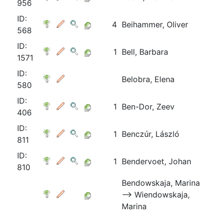
956
ID:
4
Beihammer, Oliver
568
ID:
1
Bell, Barbara
1571
ID:
Belobra, Elena
580
ID:
1
Ben-Dor, Zeev
406
ID:
1
Benczúr, László
811
ID:
1
Bendervoet, Johan
810
Bendowskaja, Marina
⟶ Wiendowskaja,
Marina