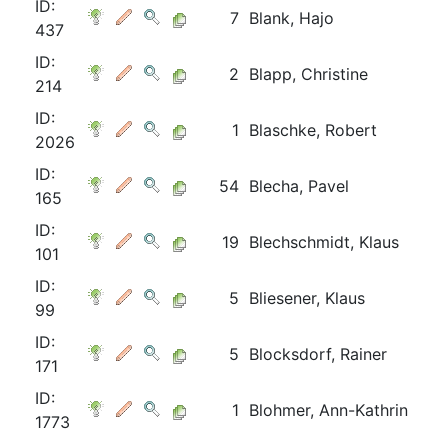
ID:
7
Blank, Hajo
437
ID:
2
Blapp, Christine
214
ID:
1
Blaschke, Robert
2026
ID:
54
Blecha, Pavel
165
ID:
19
Blechschmidt, Klaus
101
ID:
5
Bliesener, Klaus
99
ID:
5
Blocksdorf, Rainer
171
ID:
1
Blohmer, Ann-Kathrin
1773