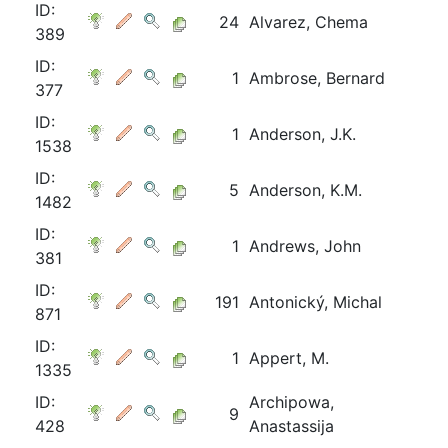
ID:
24
Alvarez, Chema
389
ID:
1
Ambrose, Bernard
377
ID:
1
Anderson, J.K.
1538
ID:
5
Anderson, K.M.
1482
ID:
1
Andrews, John
381
ID:
191
Antonický, Michal
871
ID:
1
Appert, M.
1335
ID:
Archipowa,
9
428
Anastassija