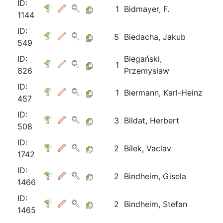
ID:
1
Bidmayer, F.
1144
ID:
5
Biedacha, Jakub
549
ID:
Biegański,
1
826
Przemysław
ID:
1
Biermann, Karl-Heinz
457
ID:
3
Bildat, Herbert
508
ID:
2
Bílek, Vaclav
1742
ID:
2
Bindheim, Gisela
1466
ID:
2
Bindheim, Stefan
1465