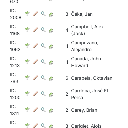
670
ID:
3
Čáka, Jan
2008
ID:
Campbell, Alex
4
1168
(Jock)
ID:
Campuzano,
1
1062
Alejandro
ID:
Canada, John
1
1213
Howard
ID:
6
Carabela, Oktavian
793
ID:
Cardona, José El
2
1200
Persa
ID:
2
Carey, Brian
1311
ID:
8
Carigiet, Alois