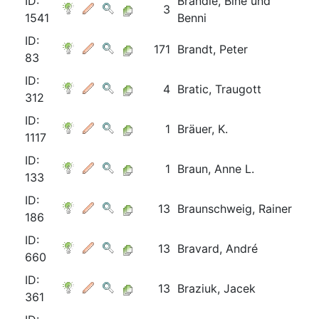
ID:
Brändle, Bine und
3
1541
Benni
ID:
171
Brandt, Peter
83
ID:
4
Bratic, Traugott
312
ID:
1
Bräuer, K.
1117
ID:
1
Braun, Anne L.
133
ID:
13
Braunschweig, Rainer
186
ID:
13
Bravard, André
660
ID:
13
Braziuk, Jacek
361