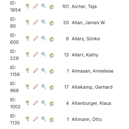
ID:
101
Aicher, Teja
1854
ID:
20
Allan, James W.
80
ID:
6
Allers, Sönke
600
ID:
13
Allert, Kathy
226
ID:
1
Almasan, Anneliese
1156
ID:
17
Altekamp, Gerhard
968
ID:
4
Altenburger, Klaus
1002
ID:
1
Altmann, Otto
1135