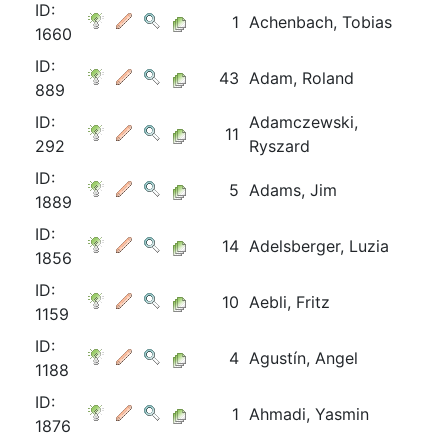
ID:
1
Achenbach, Tobias
1660
ID:
43
Adam, Roland
889
ID:
Adamczewski,
11
292
Ryszard
ID:
5
Adams, Jim
1889
ID:
14
Adelsberger, Luzia
1856
ID:
10
Aebli, Fritz
1159
ID:
4
Agustín, Angel
1188
ID:
1
Ahmadi, Yasmin
1876