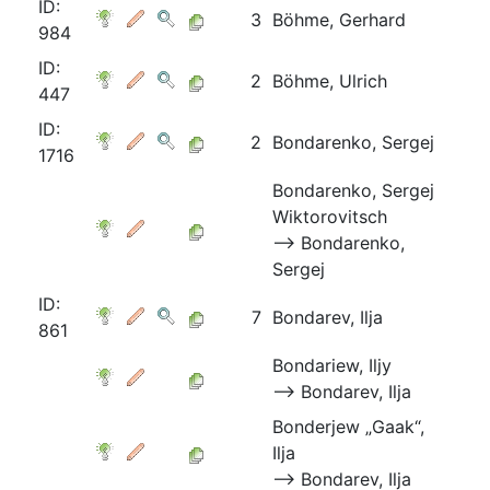
ID:
3
Böhme, Gerhard
984
ID:
2
Böhme, Ulrich
447
ID:
2
Bondarenko, Sergej
1716
Bondarenko, Sergej
Wiktorovitsch
⟶ Bondarenko,
Sergej
ID:
7
Bondarev, Ilja
861
Bondariew, Iljy
⟶ Bondarev, Ilja
Bonderjew „Gaak“,
Ilja
⟶ Bondarev, Ilja