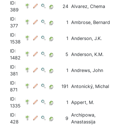
ID:
24
Alvarez, Chema
389
ID:
1
Ambrose, Bernard
377
ID:
1
Anderson, J.K.
1538
ID:
5
Anderson, K.M.
1482
ID:
1
Andrews, John
381
ID:
191
Antonický, Michal
871
ID:
1
Appert, M.
1335
ID:
Archipowa,
9
428
Anastassija