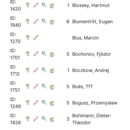
ID:
1
Blossey, Hartmut
1420
ID:
6
Blumentritt, Eugen
1940
ID:
Blus, Marcin
1270
ID:
5
Bochonov, Fjödor
1701
ID:
1
Boczkow, Andrej
1712
ID:
5
Boës, ???
1751
ID:
5
Bogusz, Przemysław
1249
ID:
Bohlmann, Dieter-
3
1426
Theodor