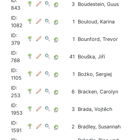
ID:
3
Boudestein, Guus
843
ID:
1
Bouloud, Karina
1082
ID:
1
Bounford, Trevor
379
ID:
41
Bouška, Jiří
788
ID:
1
Bożko, Sergiej
1105
ID:
6
Bracken, Carolyn
253
ID:
3
Brada, Vojtěch
1953
ID:
2
Bradley, Susannah
1591