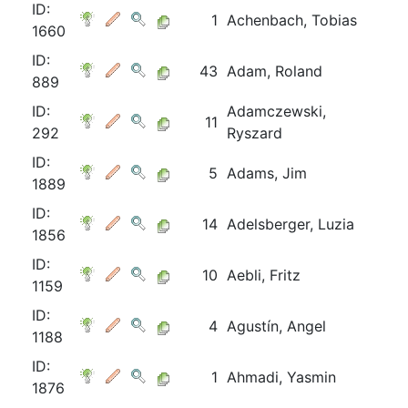
ID:
1
Achenbach, Tobias
1660
ID:
43
Adam, Roland
889
ID:
Adamczewski,
11
292
Ryszard
ID:
5
Adams, Jim
1889
ID:
14
Adelsberger, Luzia
1856
ID:
10
Aebli, Fritz
1159
ID:
4
Agustín, Angel
1188
ID:
1
Ahmadi, Yasmin
1876