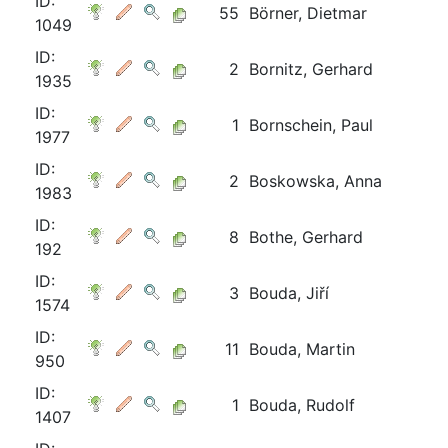
ID:
55
Börner, Dietmar
1049
ID:
2
Bornitz, Gerhard
1935
ID:
1
Bornschein, Paul
1977
ID:
2
Boskowska, Anna
1983
ID:
8
Bothe, Gerhard
192
ID:
3
Bouda, Jiří
1574
ID:
11
Bouda, Martin
950
ID:
1
Bouda, Rudolf
1407