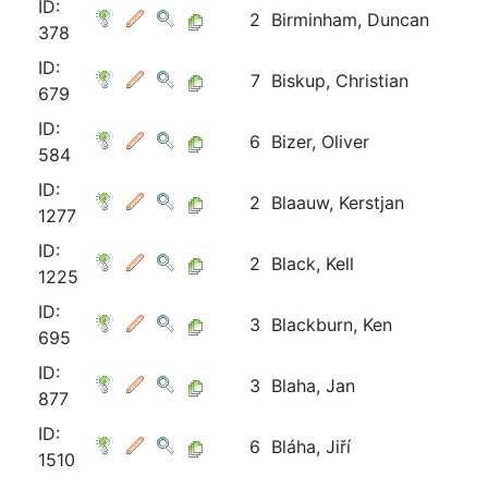
ID:
2
Birminham, Duncan
378
ID:
7
Biskup, Christian
679
ID:
6
Bizer, Oliver
584
ID:
2
Blaauw, Kerstjan
1277
ID:
2
Black, Kell
1225
ID:
3
Blackburn, Ken
695
ID:
3
Blaha, Jan
877
ID:
6
Bláha, Jiří
1510