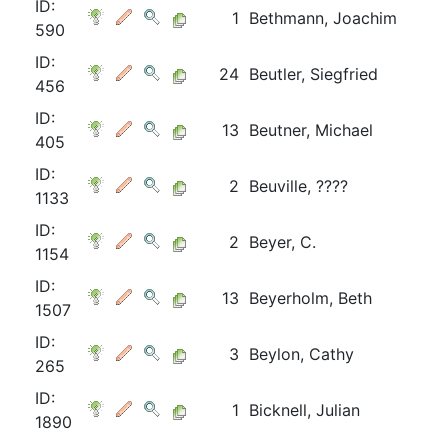
ID:
1
Bethmann, Joachim
590
ID:
24
Beutler, Siegfried
456
ID:
13
Beutner, Michael
405
ID:
2
Beuville, ????
1133
ID:
2
Beyer, C.
1154
ID:
13
Beyerholm, Beth
1507
ID:
3
Beylon, Cathy
265
ID:
1
Bicknell, Julian
1890