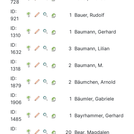
728
ID:
1
Bauer, Rudolf
921
ID:
1
Baumann, Gerhard
1310
ID:
3
Baumann, Lilian
1632
ID:
2
Baumann, M.
1318
ID:
2
Bäumchen, Arnold
1879
ID:
1
Bäumler, Gabriele
1906
ID:
1
Bayrhammer, Gerhard
1485
ID:
20
Bear, Magdalen