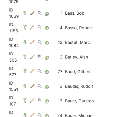
1075
ID:
1
Bass, Bob
1069
ID:
4
Basso, Robert
1185
ID:
13
Bastet, Marc
1084
ID:
3
Batley, Alan
505
ID:
77
Baud, Gilbert
577
ID:
3
Baudis, Rudolf
1551
ID:
2
Bauer, Carsten
107
ID:
24
Bauer, Michael