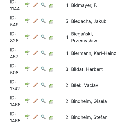
ID:
1
Bidmayer, F.
1144
ID:
5
Biedacha, Jakub
549
ID:
Biegański,
1
826
Przemysław
ID:
1
Biermann, Karl-Heinz
457
ID:
3
Bildat, Herbert
508
ID:
2
Bílek, Vaclav
1742
ID:
2
Bindheim, Gisela
1466
ID:
2
Bindheim, Stefan
1465