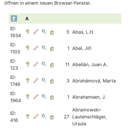
öffnen in einem neuen Browser-Fenster.
A
ID:
5
Abas, L.H.
1934
ID:
1
Abel, Jiří
1103
ID:
11
Abellán, Juan A.
123
ID:
3
Abrahámová, Marta
1746
ID:
1
Abrahamsen, J.
1964
Abramowski-
ID:
27
Lautenschläger,
416
Ursula