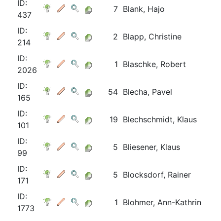
ID:
7
Blank, Hajo
437
ID:
2
Blapp, Christine
214
ID:
1
Blaschke, Robert
2026
ID:
54
Blecha, Pavel
165
ID:
19
Blechschmidt, Klaus
101
ID:
5
Bliesener, Klaus
99
ID:
5
Blocksdorf, Rainer
171
ID:
1
Blohmer, Ann-Kathrin
1773