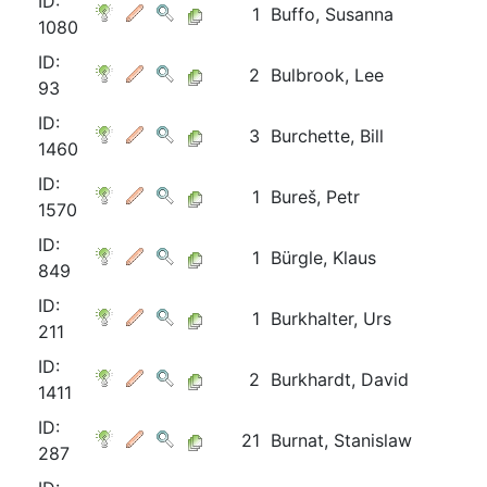
ID:
1
Buffo, Susanna
1080
ID:
2
Bulbrook, Lee
93
ID:
3
Burchette, Bill
1460
ID:
1
Bureš, Petr
1570
ID:
1
Bürgle, Klaus
849
ID:
1
Burkhalter, Urs
211
ID:
2
Burkhardt, David
1411
ID:
21
Burnat, Stanislaw
287