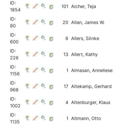
ID:
101
Aicher, Teja
1854
ID:
20
Allan, James W.
80
ID:
6
Allers, Sönke
600
ID:
13
Allert, Kathy
226
ID:
1
Almasan, Anneliese
1156
ID:
17
Altekamp, Gerhard
968
ID:
4
Altenburger, Klaus
1002
ID:
1
Altmann, Otto
1135