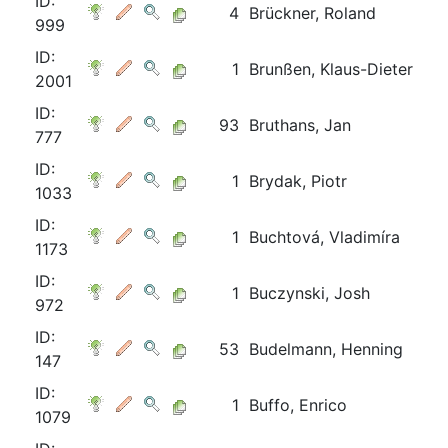
ID:
4
Brückner, Roland
999
ID:
1
Brunßen, Klaus-Dieter
2001
ID:
93
Bruthans, Jan
777
ID:
1
Brydak, Piotr
1033
ID:
1
Buchtová, Vladimíra
1173
ID:
1
Buczynski, Josh
972
ID:
53
Budelmann, Henning
147
ID:
1
Buffo, Enrico
1079