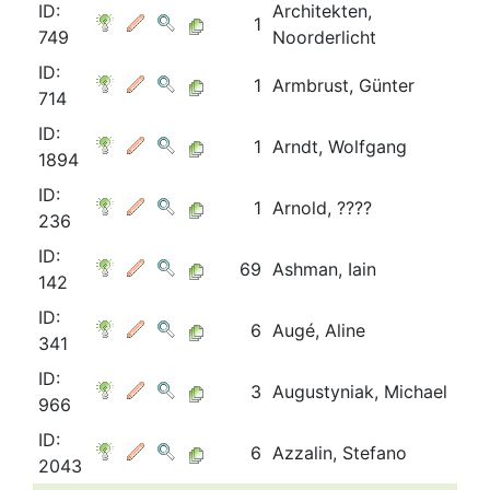
ID:
Architekten,
1
749
Noorderlicht
ID:
1
Armbrust, Günter
714
ID:
1
Arndt, Wolfgang
1894
ID:
1
Arnold, ????
236
ID:
69
Ashman, Iain
142
ID:
6
Augé, Aline
341
ID:
3
Augustyniak, Michael
966
ID:
6
Azzalin, Stefano
2043