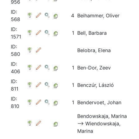
956
ID:
4
Beihammer, Oliver
568
ID:
1
Bell, Barbara
1571
ID:
Belobra, Elena
580
ID:
1
Ben-Dor, Zeev
406
ID:
1
Benczúr, László
811
ID:
1
Bendervoet, Johan
810
Bendowskaja, Marina
⟶ Wiendowskaja,
Marina