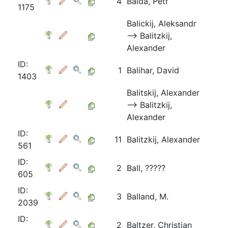
4
Balda, Petr
1175
Balickij, Aleksandr
⟶ Balitzkij,
Alexander
ID:
1
Balihar, David
1403
Balitskij, Alexander
⟶ Balitzkij,
Alexander
ID:
11
Balitzkij, Alexander
561
ID:
2
Ball, ?????
605
ID:
3
Balland, M.
2039
ID:
2
Baltzer, Christian