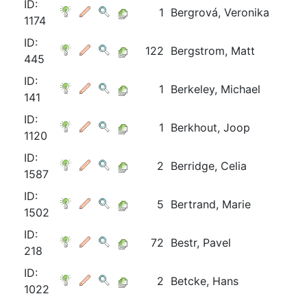
ID:
1
Bergrová, Veronika
1174
ID:
122
Bergstrom, Matt
445
ID:
1
Berkeley, Michael
141
ID:
1
Berkhout, Joop
1120
ID:
2
Berridge, Celia
1587
ID:
5
Bertrand, Marie
1502
ID:
72
Bestr, Pavel
218
ID:
2
Betcke, Hans
1022