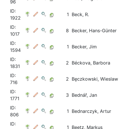
96
ID:
1
Beck, R.
1922
ID:
8
Becker, Hans-Günter
1017
ID:
1
Becker, Jim
1594
ID:
2
Béckova, Barbora
1831
ID:
2
Bęczkowski, Wieslaw
716
ID:
3
Bednář, Jan
1771
ID:
1
Bednarczyk, Artur
806
ID:
1
Beetz, Markus