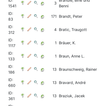
ID:
Brändle, Bine und
3
1541
Benni
ID:
171
Brandt, Peter
83
ID:
4
Bratic, Traugott
312
ID:
1
Bräuer, K.
1117
ID:
1
Braun, Anne L.
133
ID:
13
Braunschweig, Rainer
186
ID:
13
Bravard, André
660
ID:
13
Braziuk, Jacek
361