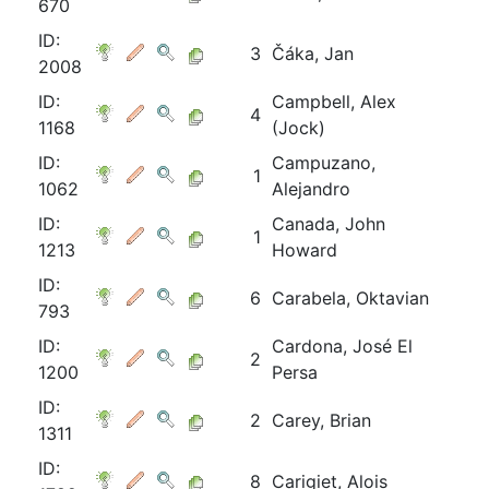
670
ID:
3
Čáka, Jan
2008
ID:
Campbell, Alex
4
1168
(Jock)
ID:
Campuzano,
1
1062
Alejandro
ID:
Canada, John
1
1213
Howard
ID:
6
Carabela, Oktavian
793
ID:
Cardona, José El
2
1200
Persa
ID:
2
Carey, Brian
1311
ID:
8
Carigiet, Alois