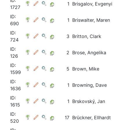
ID:
1
Brisgalov, Evgenyi
1727
ID:
1
Briswalter, Maren
690
ID:
3
Britton, Clark
724
ID:
2
Brose, Angelika
126
ID:
5
Brown, Mike
1599
ID:
1
Browning, Dave
1636
ID:
1
Brskovský, Jan
1615
ID:
17
Brückner, Ellhardt
520