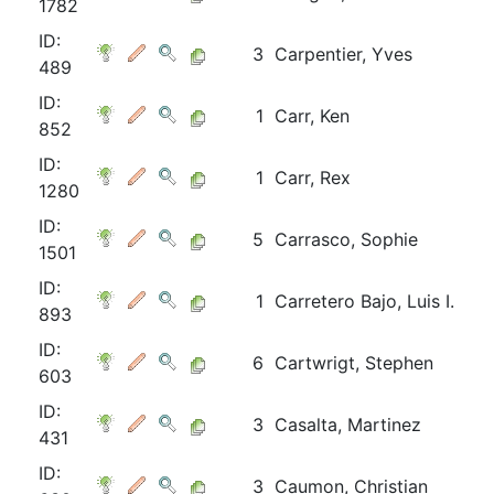
1782
ID:
3
Carpentier, Yves
489
ID:
1
Carr, Ken
852
ID:
1
Carr, Rex
1280
ID:
5
Carrasco, Sophie
1501
ID:
1
Carretero Bajo, Luis I.
893
ID:
6
Cartwrigt, Stephen
603
ID:
3
Casalta, Martinez
431
ID:
3
Caumon, Christian