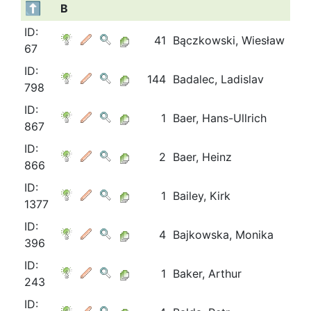
B
ID:
41
Bączkowski, Wiesław
67
ID:
144
Badalec, Ladislav
798
ID:
1
Baer, Hans-Ullrich
867
ID:
2
Baer, Heinz
866
ID:
1
Bailey, Kirk
1377
ID:
4
Bajkowska, Monika
396
ID:
1
Baker, Arthur
243
ID: