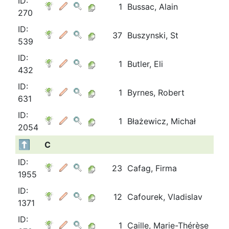
ID:
1
Bussac, Alain
270
ID:
37
Buszynski, St
539
ID:
1
Butler, Eli
432
ID:
1
Byrnes, Robert
631
ID:
1
Błażewicz, Michał
2054
C
ID:
23
Cafag, Firma
1955
ID:
12
Cafourek, Vladislav
1371
ID:
1
Caille, Marie-Thérèse