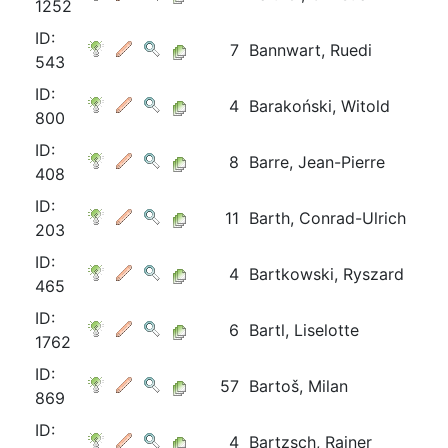
1252
ID:
7
Bannwart, Ruedi
543
ID:
4
Barakoński, Witold
800
ID:
8
Barre, Jean-Pierre
408
ID:
11
Barth, Conrad-Ulrich
203
ID:
4
Bartkowski, Ryszard
465
ID:
6
Bartl, Liselotte
1762
ID:
57
Bartoš, Milan
869
ID:
4
Bartzsch, Rainer