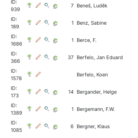
ID:
7
Beneš, Luděk
939
ID:
1
Benz, Sabine
189
ID:
1
Berce, F.
1686
ID:
37
Berfelo, Jan Eduard
366
ID:
Berfelo, Koen
1578
ID:
14
Bergander, Helge
173
ID:
1
Bergemann, F.W.
1389
ID:
6
Bergner, Klaus
1085