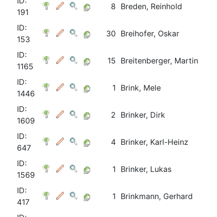
ID:
8
Breden, Reinhold
191
ID:
30
Breihofer, Oskar
153
ID:
15
Breitenberger, Martin
1165
ID:
1
Brink, Mele
1446
ID:
2
Brinker, Dirk
1609
ID:
4
Brinker, Karl-Heinz
647
ID:
1
Brinker, Lukas
1569
ID:
1
Brinkmann, Gerhard
417