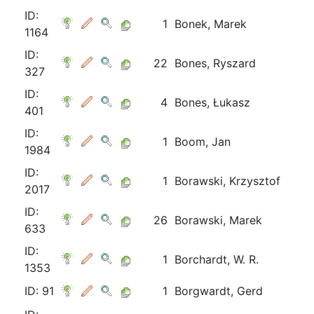
ID:
1
Bonek, Marek
1164
ID:
22
Bones, Ryszard
327
ID:
4
Bones, Łukasz
401
ID:
1
Boom, Jan
1984
ID:
1
Borawski, Krzysztof
2017
ID:
26
Borawski, Marek
633
ID:
1
Borchardt, W. R.
1353
ID: 91
1
Borgwardt, Gerd