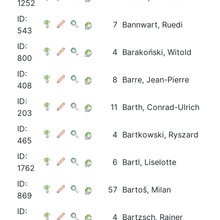
1252
ID:
7
Bannwart, Ruedi
543
ID:
4
Barakoński, Witold
800
ID:
8
Barre, Jean-Pierre
408
ID:
11
Barth, Conrad-Ulrich
203
ID:
4
Bartkowski, Ryszard
465
ID:
6
Bartl, Liselotte
1762
ID:
57
Bartoš, Milan
869
ID:
4
Bartzsch, Rainer