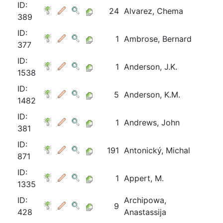
ID:
24
Alvarez, Chema
389
ID:
1
Ambrose, Bernard
377
ID:
1
Anderson, J.K.
1538
ID:
5
Anderson, K.M.
1482
ID:
1
Andrews, John
381
ID:
191
Antonický, Michal
871
ID:
1
Appert, M.
1335
ID:
Archipowa,
9
428
Anastassija