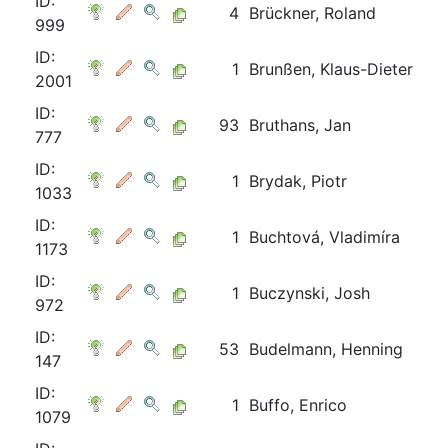
ID:
4
Brückner, Roland
999
ID:
1
Brunßen, Klaus-Dieter
2001
ID:
93
Bruthans, Jan
777
ID:
1
Brydak, Piotr
1033
ID:
1
Buchtová, Vladimíra
1173
ID:
1
Buczynski, Josh
972
ID:
53
Budelmann, Henning
147
ID:
1
Buffo, Enrico
1079