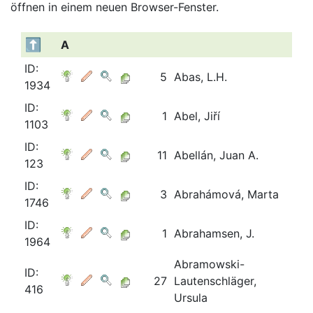
öffnen in einem neuen Browser-Fenster.
A
ID:
5
Abas, L.H.
1934
ID:
1
Abel, Jiří
1103
ID:
11
Abellán, Juan A.
123
ID:
3
Abrahámová, Marta
1746
ID:
1
Abrahamsen, J.
1964
Abramowski-
ID:
27
Lautenschläger,
416
Ursula