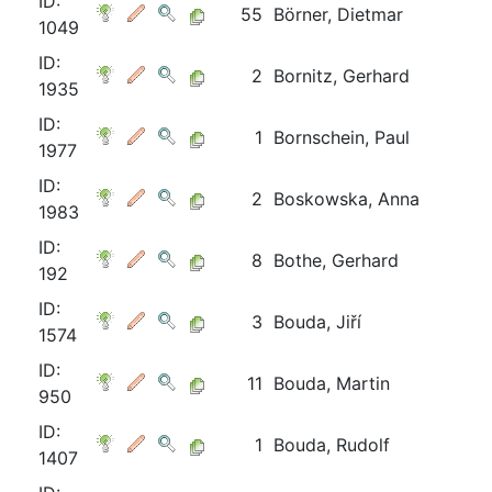
ID:
55
Börner, Dietmar
1049
ID:
2
Bornitz, Gerhard
1935
ID:
1
Bornschein, Paul
1977
ID:
2
Boskowska, Anna
1983
ID:
8
Bothe, Gerhard
192
ID:
3
Bouda, Jiří
1574
ID:
11
Bouda, Martin
950
ID:
1
Bouda, Rudolf
1407