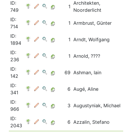
ID:
Architekten,
1
749
Noorderlicht
ID:
1
Armbrust, Günter
714
ID:
1
Arndt, Wolfgang
1894
ID:
1
Arnold, ????
236
ID:
69
Ashman, Iain
142
ID:
6
Augé, Aline
341
ID:
3
Augustyniak, Michael
966
ID:
6
Azzalin, Stefano
2043