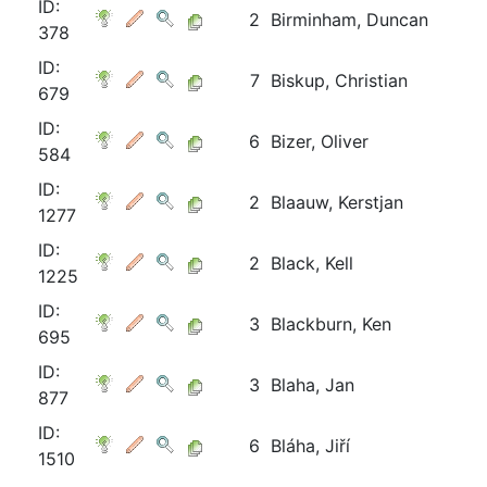
ID:
2
Birminham, Duncan
378
ID:
7
Biskup, Christian
679
ID:
6
Bizer, Oliver
584
ID:
2
Blaauw, Kerstjan
1277
ID:
2
Black, Kell
1225
ID:
3
Blackburn, Ken
695
ID:
3
Blaha, Jan
877
ID:
6
Bláha, Jiří
1510