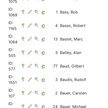
1075
ID:
1
Bass, Bob
1069
ID:
4
Basso, Robert
1185
ID:
13
Bastet, Marc
1084
ID:
3
Batley, Alan
505
ID:
77
Baud, Gilbert
577
ID:
3
Baudis, Rudolf
1551
ID:
2
Bauer, Carsten
107
ID:
24
Bauer, Michael