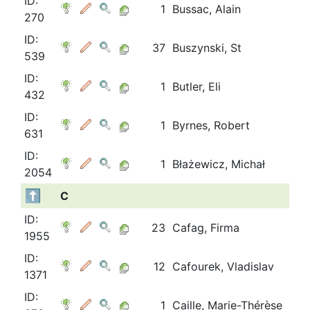
ID:
1
Bussac, Alain
270
ID:
37
Buszynski, St
539
ID:
1
Butler, Eli
432
ID:
1
Byrnes, Robert
631
ID:
1
Błażewicz, Michał
2054
C
ID:
23
Cafag, Firma
1955
ID:
12
Cafourek, Vladislav
1371
ID:
1
Caille, Marie-Thérèse