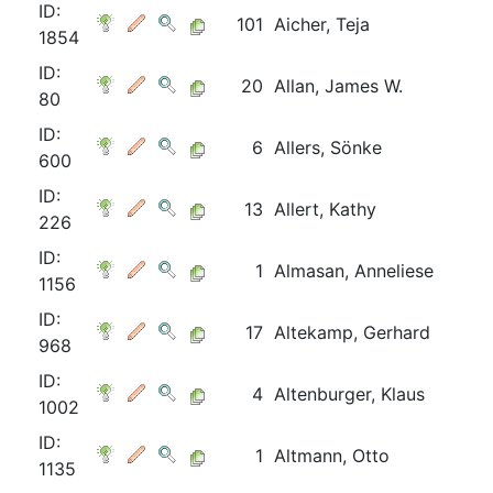
ID:
101
Aicher, Teja
1854
ID:
20
Allan, James W.
80
ID:
6
Allers, Sönke
600
ID:
13
Allert, Kathy
226
ID:
1
Almasan, Anneliese
1156
ID:
17
Altekamp, Gerhard
968
ID:
4
Altenburger, Klaus
1002
ID:
1
Altmann, Otto
1135