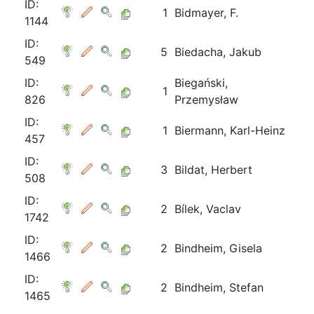
ID:
1
Bidmayer, F.
1144
ID:
5
Biedacha, Jakub
549
ID:
Biegański,
1
826
Przemysław
ID:
1
Biermann, Karl-Heinz
457
ID:
3
Bildat, Herbert
508
ID:
2
Bílek, Vaclav
1742
ID:
2
Bindheim, Gisela
1466
ID:
2
Bindheim, Stefan
1465