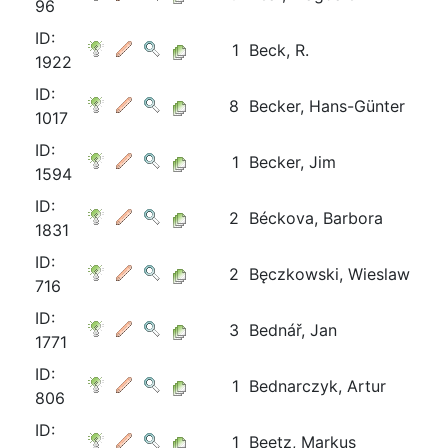
96
ID:
1
Beck, R.
1922
ID:
8
Becker, Hans-Günter
1017
ID:
1
Becker, Jim
1594
ID:
2
Béckova, Barbora
1831
ID:
2
Bęczkowski, Wieslaw
716
ID:
3
Bednář, Jan
1771
ID:
1
Bednarczyk, Artur
806
ID:
1
Beetz, Markus