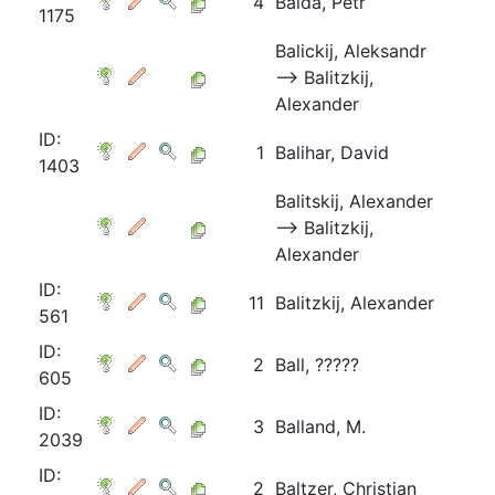
4
Balda, Petr
1175
Balickij, Aleksandr
⟶ Balitzkij,
Alexander
ID:
1
Balihar, David
1403
Balitskij, Alexander
⟶ Balitzkij,
Alexander
ID:
11
Balitzkij, Alexander
561
ID:
2
Ball, ?????
605
ID:
3
Balland, M.
2039
ID:
2
Baltzer, Christian