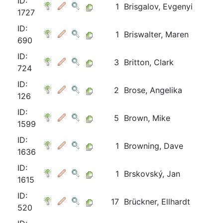
ID:
1
Brisgalov, Evgenyi
1727
ID:
1
Briswalter, Maren
690
ID:
3
Britton, Clark
724
ID:
2
Brose, Angelika
126
ID:
5
Brown, Mike
1599
ID:
1
Browning, Dave
1636
ID:
1
Brskovský, Jan
1615
ID:
17
Brückner, Ellhardt
520