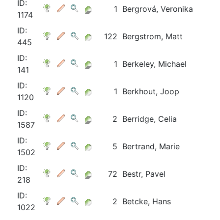
ID:
1
Bergrová, Veronika
1174
ID:
122
Bergstrom, Matt
445
ID:
1
Berkeley, Michael
141
ID:
1
Berkhout, Joop
1120
ID:
2
Berridge, Celia
1587
ID:
5
Bertrand, Marie
1502
ID:
72
Bestr, Pavel
218
ID:
2
Betcke, Hans
1022