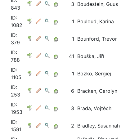
ID:
3
Boudestein, Guus
843
ID:
1
Bouloud, Karina
1082
ID:
1
Bounford, Trevor
379
ID:
41
Bouška, Jiří
788
ID:
1
Bożko, Sergiej
1105
ID:
6
Bracken, Carolyn
253
ID:
3
Brada, Vojtěch
1953
ID:
2
Bradley, Susannah
1591