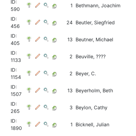
ID:
1
Bethmann, Joachim
590
ID:
24
Beutler, Siegfried
456
ID:
13
Beutner, Michael
405
ID:
2
Beuville, ????
1133
ID:
2
Beyer, C.
1154
ID:
13
Beyerholm, Beth
1507
ID:
3
Beylon, Cathy
265
ID:
1
Bicknell, Julian
1890