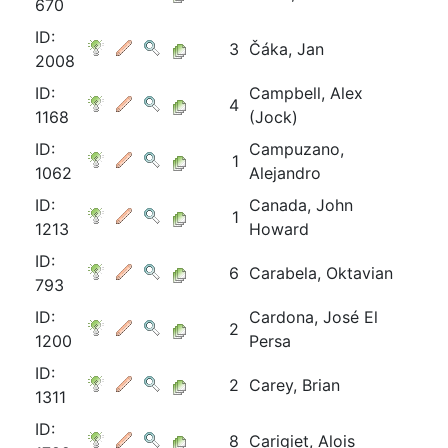
670
ID:
3
Čáka, Jan
2008
ID:
Campbell, Alex
4
1168
(Jock)
ID:
Campuzano,
1
1062
Alejandro
ID:
Canada, John
1
1213
Howard
ID:
6
Carabela, Oktavian
793
ID:
Cardona, José El
2
1200
Persa
ID:
2
Carey, Brian
1311
ID:
8
Carigiet, Alois