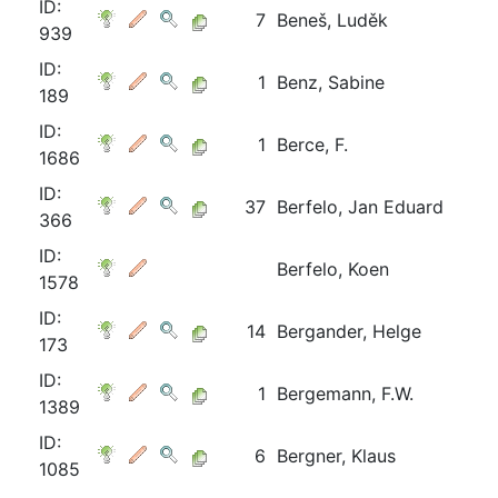
ID:
7
Beneš, Luděk
939
ID:
1
Benz, Sabine
189
ID:
1
Berce, F.
1686
ID:
37
Berfelo, Jan Eduard
366
ID:
Berfelo, Koen
1578
ID:
14
Bergander, Helge
173
ID:
1
Bergemann, F.W.
1389
ID:
6
Bergner, Klaus
1085