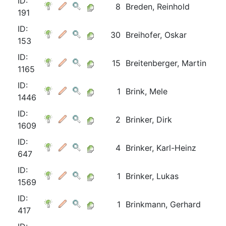
ID:
8
Breden, Reinhold
191
ID:
30
Breihofer, Oskar
153
ID:
15
Breitenberger, Martin
1165
ID:
1
Brink, Mele
1446
ID:
2
Brinker, Dirk
1609
ID:
4
Brinker, Karl-Heinz
647
ID:
1
Brinker, Lukas
1569
ID:
1
Brinkmann, Gerhard
417