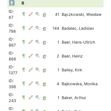
B
ID:
41
Bączkowski, Wiesław
67
ID:
144
Badalec, Ladislav
798
ID:
1
Baer, Hans-Ullrich
867
ID:
2
Baer, Heinz
866
ID:
1
Bailey, Kirk
1377
ID:
4
Bajkowska, Monika
396
ID:
1
Baker, Arthur
243
ID: