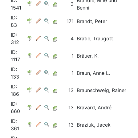
ID:
Brändle, Bine und
3
1541
Benni
ID:
171
Brandt, Peter
83
ID:
4
Bratic, Traugott
312
ID:
1
Bräuer, K.
1117
ID:
1
Braun, Anne L.
133
ID:
13
Braunschweig, Rainer
186
ID:
13
Bravard, André
660
ID:
13
Braziuk, Jacek
361