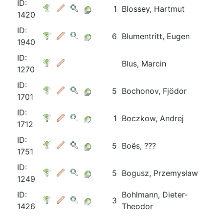
ID:
1
Blossey, Hartmut
1420
ID:
6
Blumentritt, Eugen
1940
ID:
Blus, Marcin
1270
ID:
5
Bochonov, Fjödor
1701
ID:
1
Boczkow, Andrej
1712
ID:
5
Boës, ???
1751
ID:
5
Bogusz, Przemysław
1249
ID:
Bohlmann, Dieter-
3
1426
Theodor