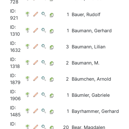
728
ID:
1
Bauer, Rudolf
921
ID:
1
Baumann, Gerhard
1310
ID:
3
Baumann, Lilian
1632
ID:
2
Baumann, M.
1318
ID:
2
Bäumchen, Arnold
1879
ID:
1
Bäumler, Gabriele
1906
ID:
1
Bayrhammer, Gerhard
1485
ID:
20
Bear, Magdalen