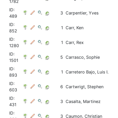
1782
ID:
3
Carpentier, Yves
489
ID:
1
Carr, Ken
852
ID:
1
Carr, Rex
1280
ID:
5
Carrasco, Sophie
1501
ID:
1
Carretero Bajo, Luis I.
893
ID:
6
Cartwrigt, Stephen
603
ID:
3
Casalta, Martinez
431
ID:
3
Caumon, Christian