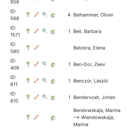
956
ID:
4
Beihammer, Oliver
568
ID:
1
Bell, Barbara
1571
ID:
Belobra, Elena
580
ID:
1
Ben-Dor, Zeev
406
ID:
1
Benczúr, László
811
ID:
1
Bendervoet, Johan
810
Bendowskaja, Marina
⟶ Wiendowskaja,
Marina