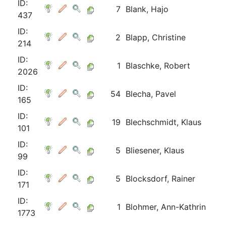
ID:
7
Blank, Hajo
437
ID:
2
Blapp, Christine
214
ID:
1
Blaschke, Robert
2026
ID:
54
Blecha, Pavel
165
ID:
19
Blechschmidt, Klaus
101
ID:
5
Bliesener, Klaus
99
ID:
5
Blocksdorf, Rainer
171
ID:
1
Blohmer, Ann-Kathrin
1773