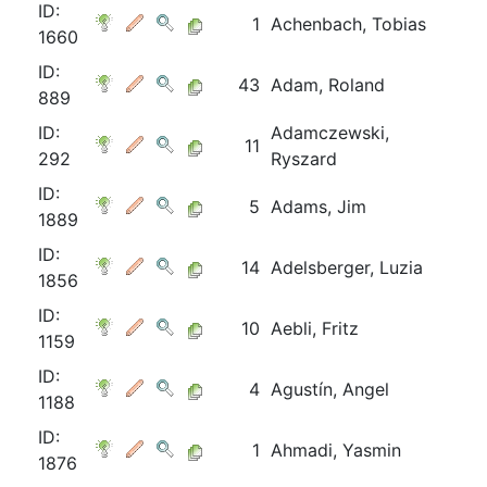
ID:
1
Achenbach, Tobias
1660
ID:
43
Adam, Roland
889
ID:
Adamczewski,
11
292
Ryszard
ID:
5
Adams, Jim
1889
ID:
14
Adelsberger, Luzia
1856
ID:
10
Aebli, Fritz
1159
ID:
4
Agustín, Angel
1188
ID:
1
Ahmadi, Yasmin
1876