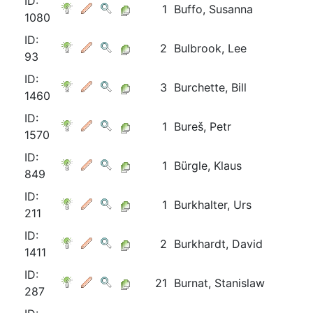
ID:
1
Buffo, Susanna
1080
ID:
2
Bulbrook, Lee
93
ID:
3
Burchette, Bill
1460
ID:
1
Bureš, Petr
1570
ID:
1
Bürgle, Klaus
849
ID:
1
Burkhalter, Urs
211
ID:
2
Burkhardt, David
1411
ID:
21
Burnat, Stanislaw
287