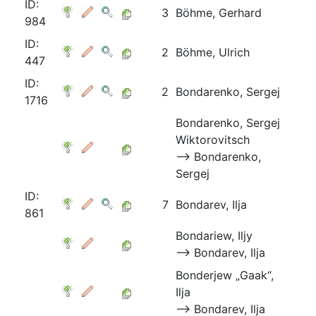
ID:
3
Böhme, Gerhard
984
ID:
2
Böhme, Ulrich
447
ID:
2
Bondarenko, Sergej
1716
Bondarenko, Sergej
Wiktorovitsch
⟶ Bondarenko,
Sergej
ID:
7
Bondarev, Ilja
861
Bondariew, Iljy
⟶ Bondarev, Ilja
Bonderjew „Gaak“,
Ilja
⟶ Bondarev, Ilja