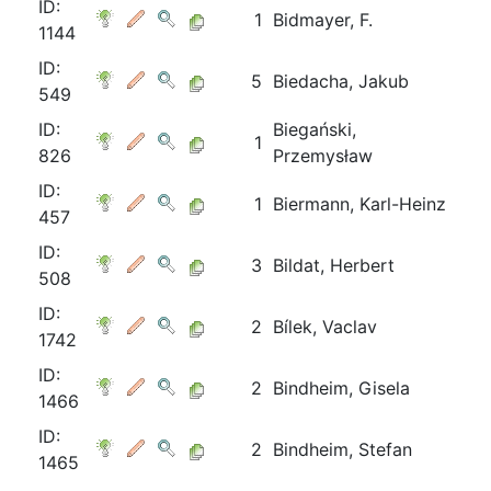
ID:
1
Bidmayer, F.
1144
ID:
5
Biedacha, Jakub
549
ID:
Biegański,
1
826
Przemysław
ID:
1
Biermann, Karl-Heinz
457
ID:
3
Bildat, Herbert
508
ID:
2
Bílek, Vaclav
1742
ID:
2
Bindheim, Gisela
1466
ID:
2
Bindheim, Stefan
1465