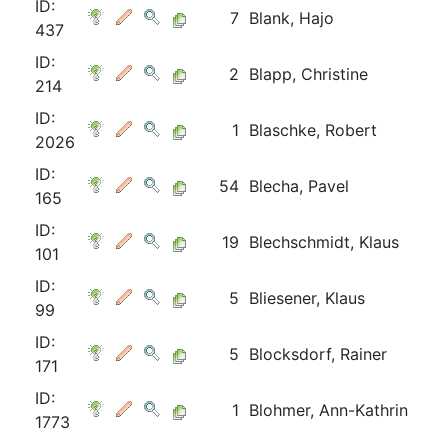
ID:
7
Blank, Hajo
437
ID:
2
Blapp, Christine
214
ID:
1
Blaschke, Robert
2026
ID:
54
Blecha, Pavel
165
ID:
19
Blechschmidt, Klaus
101
ID:
5
Bliesener, Klaus
99
ID:
5
Blocksdorf, Rainer
171
ID:
1
Blohmer, Ann-Kathrin
1773