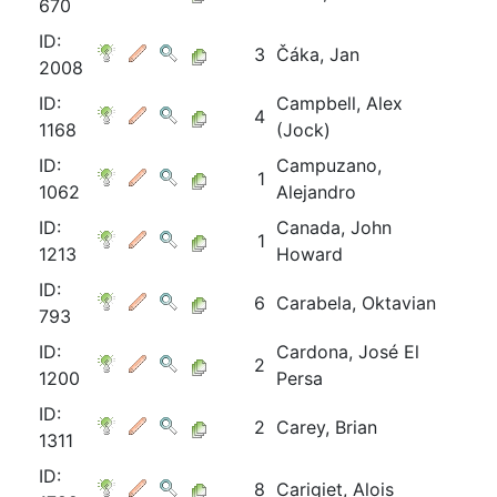
670
ID:
3
Čáka, Jan
2008
ID:
Campbell, Alex
4
1168
(Jock)
ID:
Campuzano,
1
1062
Alejandro
ID:
Canada, John
1
1213
Howard
ID:
6
Carabela, Oktavian
793
ID:
Cardona, José El
2
1200
Persa
ID:
2
Carey, Brian
1311
ID:
8
Carigiet, Alois