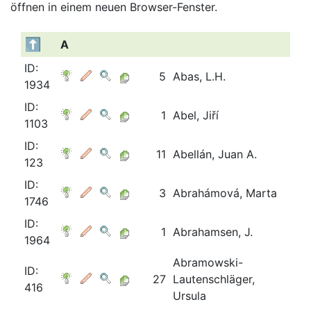
öffnen in einem neuen Browser-Fenster.
A
ID:
5
Abas, L.H.
1934
ID:
1
Abel, Jiří
1103
ID:
11
Abellán, Juan A.
123
ID:
3
Abrahámová, Marta
1746
ID:
1
Abrahamsen, J.
1964
Abramowski-
ID:
27
Lautenschläger,
416
Ursula