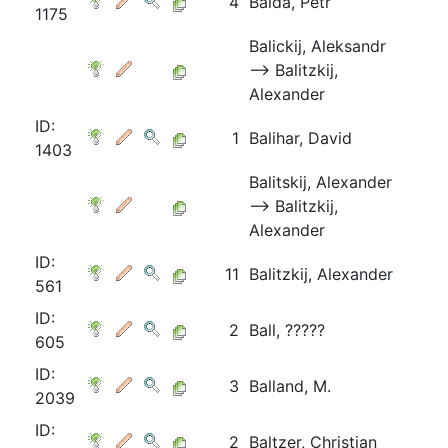
4
Balda, Petr
1175
Balickij, Aleksandr
⟶ Balitzkij,
Alexander
ID:
1
Balihar, David
1403
Balitskij, Alexander
⟶ Balitzkij,
Alexander
ID:
11
Balitzkij, Alexander
561
ID:
2
Ball, ?????
605
ID:
3
Balland, M.
2039
ID:
2
Baltzer, Christian