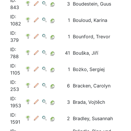
ID:
3
Boudestein, Guus
843
ID:
1
Bouloud, Karina
1082
ID:
1
Bounford, Trevor
379
ID:
41
Bouška, Jiří
788
ID:
1
Bożko, Sergiej
1105
ID:
6
Bracken, Carolyn
253
ID:
3
Brada, Vojtěch
1953
ID:
2
Bradley, Susannah
1591