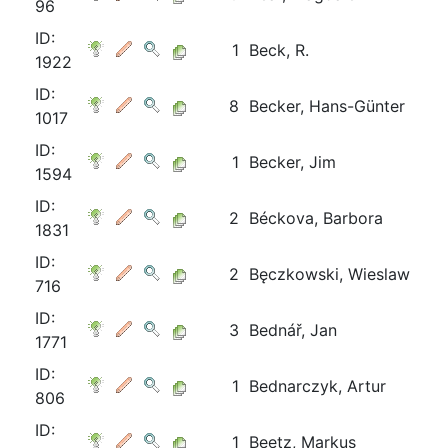
96
ID:
1
Beck, R.
1922
ID:
8
Becker, Hans-Günter
1017
ID:
1
Becker, Jim
1594
ID:
2
Béckova, Barbora
1831
ID:
2
Bęczkowski, Wieslaw
716
ID:
3
Bednář, Jan
1771
ID:
1
Bednarczyk, Artur
806
ID:
1
Beetz, Markus