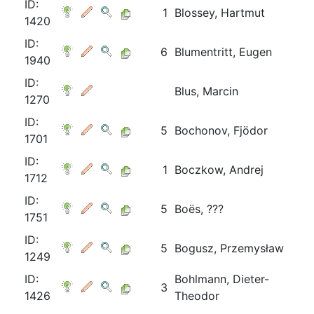
ID:
1
Blossey, Hartmut
1420
ID:
6
Blumentritt, Eugen
1940
ID:
Blus, Marcin
1270
ID:
5
Bochonov, Fjödor
1701
ID:
1
Boczkow, Andrej
1712
ID:
5
Boës, ???
1751
ID:
5
Bogusz, Przemysław
1249
ID:
Bohlmann, Dieter-
3
1426
Theodor