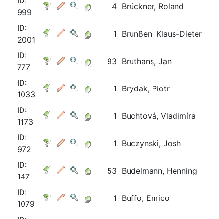
ID:
4
Brückner, Roland
999
ID:
1
Brunßen, Klaus-Dieter
2001
ID:
93
Bruthans, Jan
777
ID:
1
Brydak, Piotr
1033
ID:
1
Buchtová, Vladimíra
1173
ID:
1
Buczynski, Josh
972
ID:
53
Budelmann, Henning
147
ID:
1
Buffo, Enrico
1079