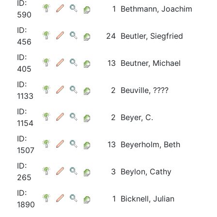
ID:
1
Bethmann, Joachim
590
ID:
24
Beutler, Siegfried
456
ID:
13
Beutner, Michael
405
ID:
2
Beuville, ????
1133
ID:
2
Beyer, C.
1154
ID:
13
Beyerholm, Beth
1507
ID:
3
Beylon, Cathy
265
ID:
1
Bicknell, Julian
1890