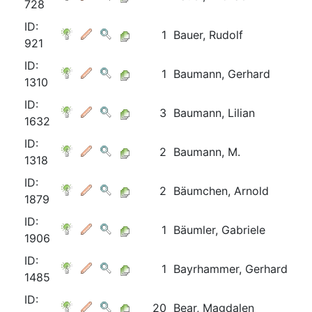
728
ID:
1
Bauer, Rudolf
921
ID:
1
Baumann, Gerhard
1310
ID:
3
Baumann, Lilian
1632
ID:
2
Baumann, M.
1318
ID:
2
Bäumchen, Arnold
1879
ID:
1
Bäumler, Gabriele
1906
ID:
1
Bayrhammer, Gerhard
1485
ID:
20
Bear, Magdalen