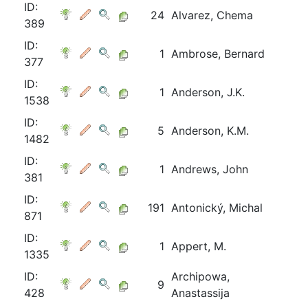
ID:
24
Alvarez, Chema
389
ID:
1
Ambrose, Bernard
377
ID:
1
Anderson, J.K.
1538
ID:
5
Anderson, K.M.
1482
ID:
1
Andrews, John
381
ID:
191
Antonický, Michal
871
ID:
1
Appert, M.
1335
ID:
Archipowa,
9
428
Anastassija