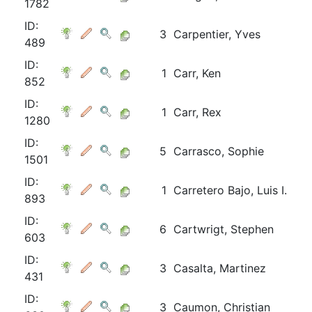
1782
ID:
3
Carpentier, Yves
489
ID:
1
Carr, Ken
852
ID:
1
Carr, Rex
1280
ID:
5
Carrasco, Sophie
1501
ID:
1
Carretero Bajo, Luis I.
893
ID:
6
Cartwrigt, Stephen
603
ID:
3
Casalta, Martinez
431
ID:
3
Caumon, Christian