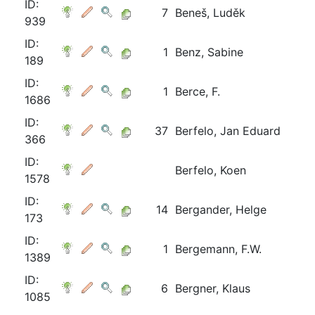
ID:
7
Beneš, Luděk
939
ID:
1
Benz, Sabine
189
ID:
1
Berce, F.
1686
ID:
37
Berfelo, Jan Eduard
366
ID:
Berfelo, Koen
1578
ID:
14
Bergander, Helge
173
ID:
1
Bergemann, F.W.
1389
ID:
6
Bergner, Klaus
1085