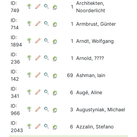
ID:
Architekten,
1
749
Noorderlicht
ID:
1
Armbrust, Günter
714
ID:
1
Arndt, Wolfgang
1894
ID:
1
Arnold, ????
236
ID:
69
Ashman, Iain
142
ID:
6
Augé, Aline
341
ID:
3
Augustyniak, Michael
966
ID:
6
Azzalin, Stefano
2043