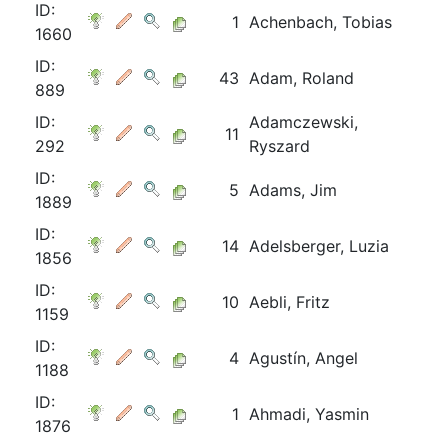
ID:
1
Achenbach, Tobias
1660
ID:
43
Adam, Roland
889
ID:
Adamczewski,
11
292
Ryszard
ID:
5
Adams, Jim
1889
ID:
14
Adelsberger, Luzia
1856
ID:
10
Aebli, Fritz
1159
ID:
4
Agustín, Angel
1188
ID:
1
Ahmadi, Yasmin
1876