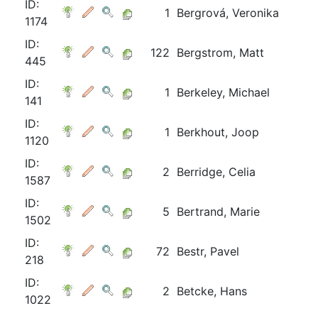
ID:
1
Bergrová, Veronika
1174
ID:
122
Bergstrom, Matt
445
ID:
1
Berkeley, Michael
141
ID:
1
Berkhout, Joop
1120
ID:
2
Berridge, Celia
1587
ID:
5
Bertrand, Marie
1502
ID:
72
Bestr, Pavel
218
ID:
2
Betcke, Hans
1022