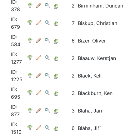
ID:
2
Birminham, Duncan
378
ID:
7
Biskup, Christian
679
ID:
6
Bizer, Oliver
584
ID:
2
Blaauw, Kerstjan
1277
ID:
2
Black, Kell
1225
ID:
3
Blackburn, Ken
695
ID:
3
Blaha, Jan
877
ID:
6
Bláha, Jiří
1510