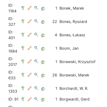
ID:
1
Bonek, Marek
1164
ID:
22
Bones, Ryszard
327
ID:
4
Bones, Łukasz
401
ID:
1
Boom, Jan
1984
ID:
1
Borawski, Krzysztof
2017
ID:
26
Borawski, Marek
633
ID:
1
Borchardt, W. R.
1353
ID: 91
1
Borgwardt, Gerd