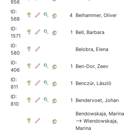
956
ID:
4
Beihammer, Oliver
568
ID:
1
Bell, Barbara
1571
ID:
Belobra, Elena
580
ID:
1
Ben-Dor, Zeev
406
ID:
1
Benczúr, László
811
ID:
1
Bendervoet, Johan
810
Bendowskaja, Marina
⟶ Wiendowskaja,
Marina