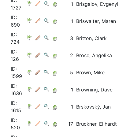
ID:
1
Brisgalov, Evgenyi
1727
ID:
1
Briswalter, Maren
690
ID:
3
Britton, Clark
724
ID:
2
Brose, Angelika
126
ID:
5
Brown, Mike
1599
ID:
1
Browning, Dave
1636
ID:
1
Brskovský, Jan
1615
ID:
17
Brückner, Ellhardt
520