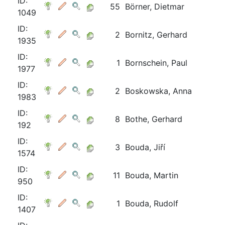
ID:
55
Börner, Dietmar
1049
ID:
2
Bornitz, Gerhard
1935
ID:
1
Bornschein, Paul
1977
ID:
2
Boskowska, Anna
1983
ID:
8
Bothe, Gerhard
192
ID:
3
Bouda, Jiří
1574
ID:
11
Bouda, Martin
950
ID:
1
Bouda, Rudolf
1407