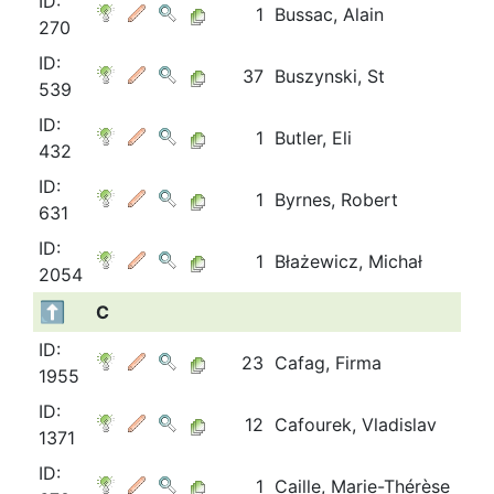
ID:
1
Bussac, Alain
270
ID:
37
Buszynski, St
539
ID:
1
Butler, Eli
432
ID:
1
Byrnes, Robert
631
ID:
1
Błażewicz, Michał
2054
C
ID:
23
Cafag, Firma
1955
ID:
12
Cafourek, Vladislav
1371
ID:
1
Caille, Marie-Thérèse