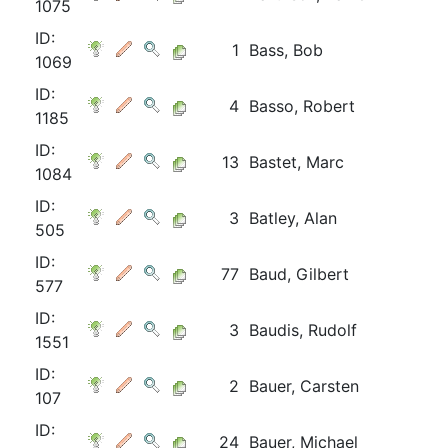
1075
ID:
1
Bass, Bob
1069
ID:
4
Basso, Robert
1185
ID:
13
Bastet, Marc
1084
ID:
3
Batley, Alan
505
ID:
77
Baud, Gilbert
577
ID:
3
Baudis, Rudolf
1551
ID:
2
Bauer, Carsten
107
ID:
24
Bauer, Michael