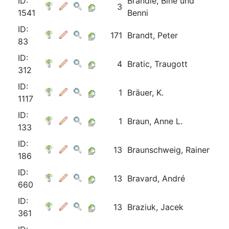
ID:
Brändle, Bine und
3
1541
Benni
ID:
171
Brandt, Peter
83
ID:
4
Bratic, Traugott
312
ID:
1
Bräuer, K.
1117
ID:
1
Braun, Anne L.
133
ID:
13
Braunschweig, Rainer
186
ID:
13
Bravard, André
660
ID:
13
Braziuk, Jacek
361