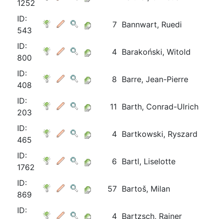
1252
ID:
7
Bannwart, Ruedi
543
ID:
4
Barakoński, Witold
800
ID:
8
Barre, Jean-Pierre
408
ID:
11
Barth, Conrad-Ulrich
203
ID:
4
Bartkowski, Ryszard
465
ID:
6
Bartl, Liselotte
1762
ID:
57
Bartoš, Milan
869
ID:
4
Bartzsch, Rainer