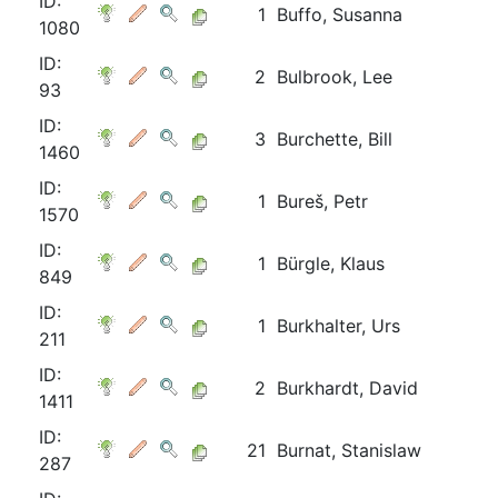
ID:
1
Buffo, Susanna
1080
ID:
2
Bulbrook, Lee
93
ID:
3
Burchette, Bill
1460
ID:
1
Bureš, Petr
1570
ID:
1
Bürgle, Klaus
849
ID:
1
Burkhalter, Urs
211
ID:
2
Burkhardt, David
1411
ID:
21
Burnat, Stanislaw
287