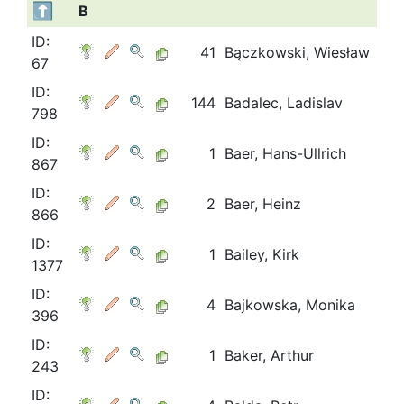
B
ID:
41
Bączkowski, Wiesław
67
ID:
144
Badalec, Ladislav
798
ID:
1
Baer, Hans-Ullrich
867
ID:
2
Baer, Heinz
866
ID:
1
Bailey, Kirk
1377
ID:
4
Bajkowska, Monika
396
ID:
1
Baker, Arthur
243
ID: