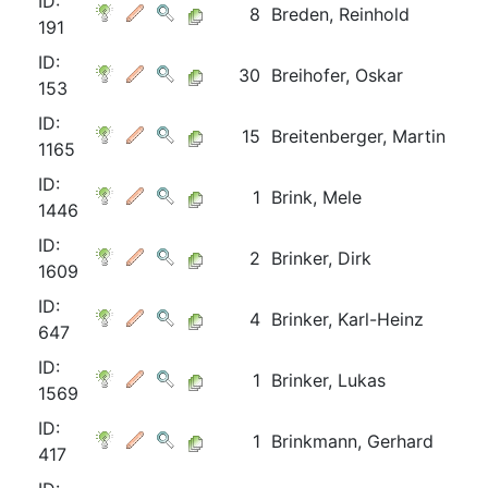
ID:
8
Breden, Reinhold
191
ID:
30
Breihofer, Oskar
153
ID:
15
Breitenberger, Martin
1165
ID:
1
Brink, Mele
1446
ID:
2
Brinker, Dirk
1609
ID:
4
Brinker, Karl-Heinz
647
ID:
1
Brinker, Lukas
1569
ID:
1
Brinkmann, Gerhard
417