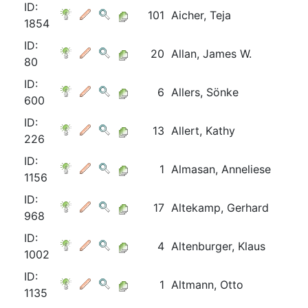
ID:
101
Aicher, Teja
1854
ID:
20
Allan, James W.
80
ID:
6
Allers, Sönke
600
ID:
13
Allert, Kathy
226
ID:
1
Almasan, Anneliese
1156
ID:
17
Altekamp, Gerhard
968
ID:
4
Altenburger, Klaus
1002
ID:
1
Altmann, Otto
1135