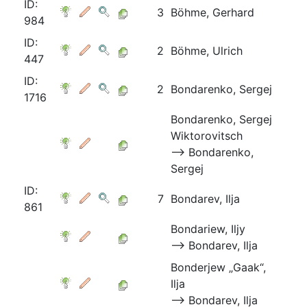
ID:
3
Böhme, Gerhard
984
ID:
2
Böhme, Ulrich
447
ID:
2
Bondarenko, Sergej
1716
Bondarenko, Sergej
Wiktorovitsch
⟶ Bondarenko,
Sergej
ID:
7
Bondarev, Ilja
861
Bondariew, Iljy
⟶ Bondarev, Ilja
Bonderjew „Gaak“,
Ilja
⟶ Bondarev, Ilja